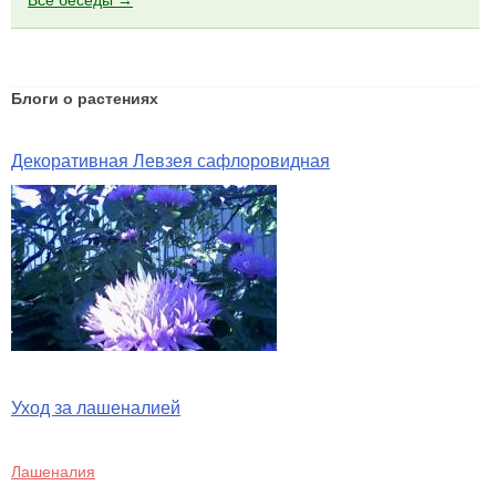
Все беседы →
Блоги о растениях
Декоративная Левзея сафлоровидная
Уход за лашеналией
Лашеналия