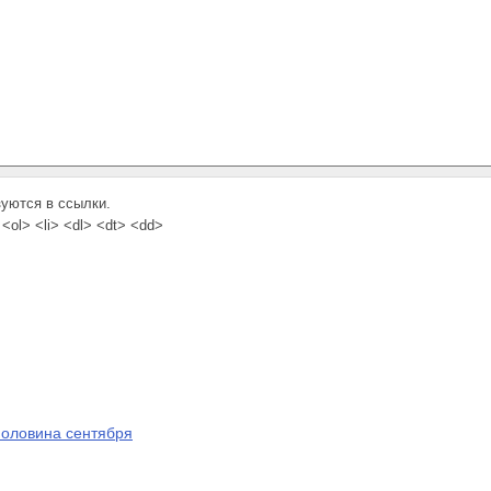
зуются в ссылки.
<ol> <li> <dl> <dt> <dd>
оловина сен­тября