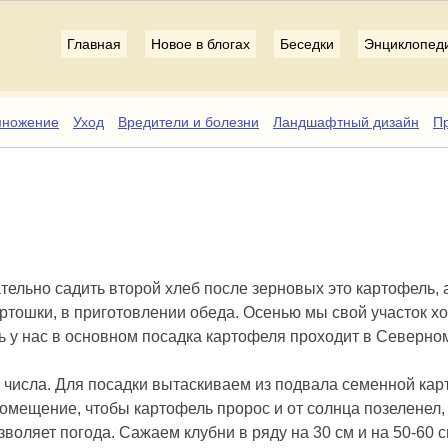
Главная
Новое в блогах
Беседки
Энциклопед
множение
Уход
Вредители и болезни
Ландшафтный дизайн
Пр
тельно садить второй хлеб после зерновых это картофель, а
картошки, в приготовлении обеда. Осенью мы свой участок 
сь у нас в основном посадка картофеля проходит в Северно
го числа. Для посадки вытаскиваем из подвала семенной кар
омещение, чтобы картофель пророс и от солнца позеленел, 
озволяет погода. Сажаем клубни в ряду на 30 см и на 50-60 