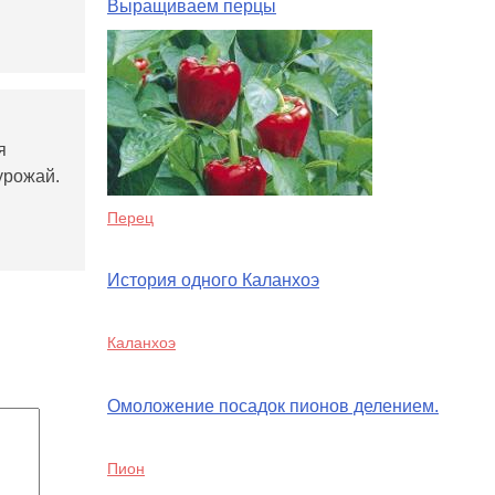
Выращиваем перцы
я
урожай.
Перец
История одного Каланхоэ
Каланхоэ
Омоложение посадок пионов делением.
Пион