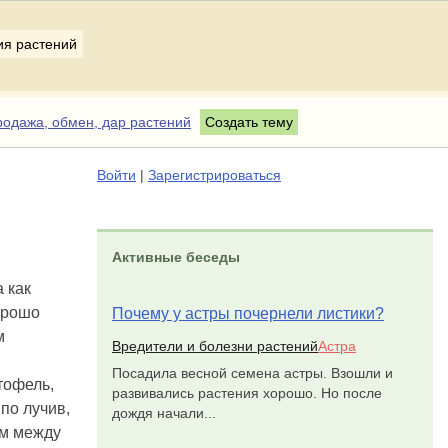
ия растений
одажа, обмен, дар растений
Создать тему
Войти
|
Зарегистрироваться
Активные беседы
 как
хорошо
Почему у астры почернели листики?
м
Вредители и болезни растений
Астра
Посадила весной семена астры. Взошли и
тофель,
развивались растения хорошо. Но после
по лучив,
дождя начали...
см между