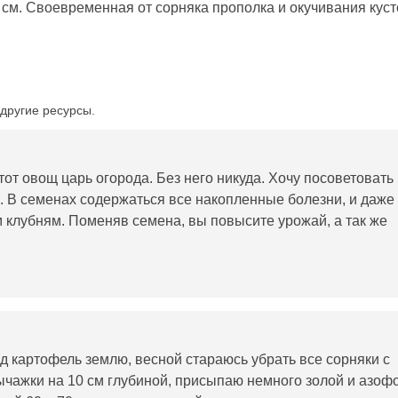
 см. Своевременная от сорняка прополка и окучивания куст
другие ресурсы.
тот овощ царь огорода. Без него никуда. Хочу посоветовать
. В семенах содержаться все накопленные болезни, и даже
 клубням. Поменяв семена, вы повысите урожай, а так же
д картофель землю, весной стараюсь убрать все сорняки с
ычажки на 10 см глубиной, присыпаю немного золой и азоф