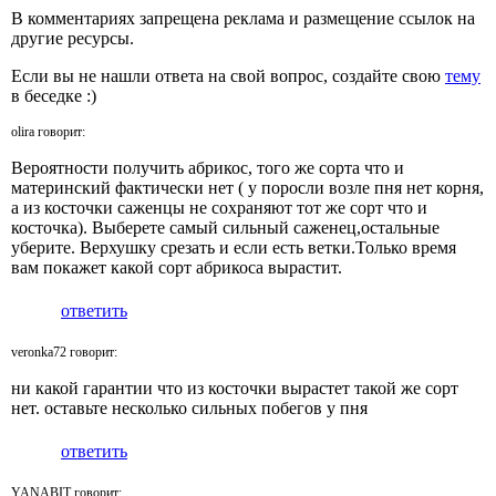
В комментариях запрещена реклама и размещение ссылок на
другие ресурсы.
Если вы не нашли ответа на свой вопрос,
создайте свою
тему
в беседке :)
olira говорит:
Вероятности получить абрикос, того же сорта что и
материнский фактически нет ( у поросли возле пня нет корня,
а из косточки саженцы не сохраняют тот же сорт что и
косточка). Выберете самый сильный саженец,остальные
уберите. Верхушку срезать и если есть ветки.Только время
вам покажет какой сорт абрикоса вырастит.
ответить
veronka72 говорит:
ни какой гарантии что из косточки вырастет такой же сорт
нет. оставьте несколько сильных побегов у пня
ответить
YANABIT говорит: