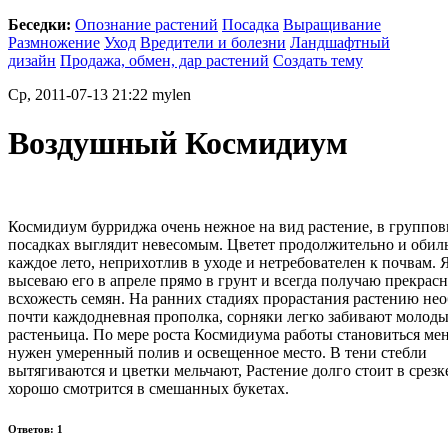
Беседки:
Опознание растений
Посадка
Выращивание
Размножение
Уход
Вредители и болезни
Ландшафтный
дизайн
Продажа, обмен, дар растений
Создать тему
Ср, 2011-07-13 21:22 mylen
Воздушный Космидиум
Космидиум бурриджа очень нежное на вид растение, в группо
посадках выглядит невесомым. Цветет продолжительно и обил
каждое лето, неприхотлив в уходе и нетребователен к почвам. 
высеваю его в апреле прямо в грунт и всегда получаю прекрас
всхожесть семян. На ранних стадиях прорастания растению не
почти каждодневная прополка, сорняки легко забивают молод
растеньица. По мере роста Космидиума работы становиться ме
нужен умеренный полив и освещенное место. В тени стебли
вытягиваются и цветки мельчают, Растение долго стоит в срезк
хорошо смотрится в смешанных букетах.
Ответов: 1