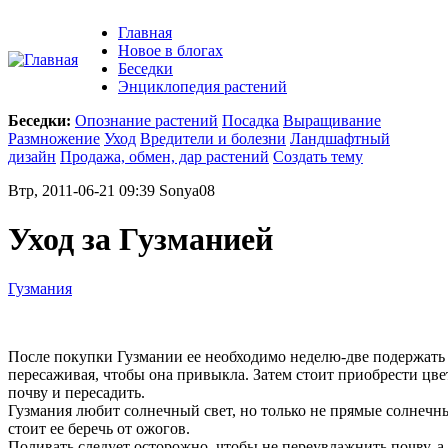
Главная
Новое в блогах
Беседки
Энциклопедия растений
Беседки:
Опознание растений
Посадка
Выращивание
Размножение
Уход
Вредители и болезни
Ландшафтный
дизайн
Продажа, обмен, дар растений
Создать тему
Втр, 2011-06-21 09:39 Sonya08
Уход за Гузманией
Гузмания
После покупки Гузмании ее необходимо неделю-две подержать 
пересаживая, чтобы она привыкла. Затем стоит приобрести цв
почву и пересадить.
Гузмания любит солнечный свет, но только не прямые солнечн
стоит ее беречь от ожогов.
Поливать следует осторожно, чтобы не переувлажнить почву, а