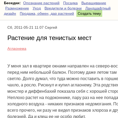
Беседки:
Опознание растений
Посадка
Выращивание
Размножение
Уход
Вредители и болезни
Ландшафтный
дизайн
Продажа, обмен, дар растений
Создать тему
Сб, 2011-05-21 11:07 Сергей
Растение для тенистых мест
Аглаонема
У меня зал в квартире окнами направлен на северо-вос
перед ним небольшой балкон. Поэтому даже летом там 
светло. Долго думал, что туда можно поставить в горшке
чахло, а росло. Рискнул и купил аглаонему. Эта родств
монстер и диффенбахий показала себя с хорошей стор
Неплохо растет на подоконнике, пару раз на нее попад
холодного воздуха - никаких признаков недомогания. 
всего прочего, ни разу не видел признаков хлороза и др
болезней. Да и клещ ее не особо любит.