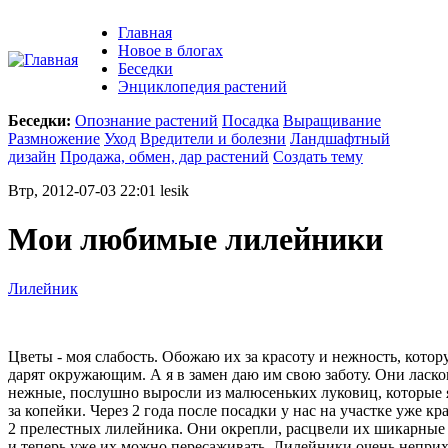
Главная
Новое в блогах
Беседки
Энциклопедия растений
Беседки:
Опознание растений
Посадка
Выращивание
Размножение
Уход
Вредители и болезни
Ландшафтный
дизайн
Продажа, обмен, дар растений
Создать тему
Втр, 2012-07-03 22:01 lesik
Мои любимые лилейники
Лилейник
Цветы - моя слабость. Обожаю их за красоту и нежность, кото
дарят окружающим. А я в замен даю им свою заботу. Они ласко
нежные, послушно выросли из малюсеньких луковиц, которые 
за копейки. Через 2 года после посадки у нас на участке уже кр
2 прелестных лилейника. Они окрепли, расцвели их шикарные
и теперь уже их можно пересаживать. Лилейники очень непри