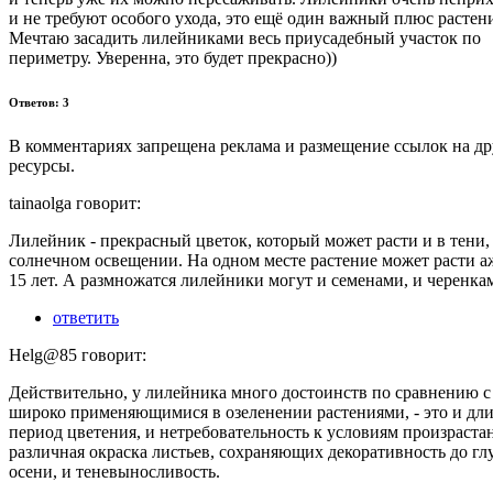
и не требуют особого ухода, это ещё один важный плюс растен
Мечтаю засадить лилейниками весь приусадебный участок по
периметру. Уверенна, это будет прекрасно))
Ответов: 3
В комментариях запрещена реклама и размещение ссылок на др
ресурсы.
tainaolga говорит:
Лилейник - прекрасный цветок, который может расти и в тени,
солнечном освещении. На одном месте растение может расти аж
15 лет. А размножатся лилейники могут и семенами, и черенка
ответить
Helg@85 говорит:
Действительно, у лилейника много достоинств по сравнению с
широко применяющимися в озеленении растениями, - это и дл
период цветения, и нетребовательность к условиям произрастан
различная окраска листьев, сохраняющих декоративность до гл
осени, и теневыносливость.