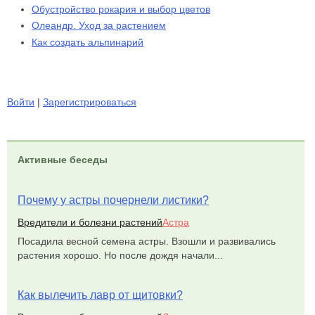
Обустройство рокария и выбор цветов
Олеандр. Уход за растением
Как создать альпинарий
Войти
|
Зарегистрироваться
Активные беседы
Почему у астры почернели листики?
Вредители и болезни растений
Астра
Посадила весной семена астры. Взошли и развивались
растения хорошо. Но после дождя начали...
Как вылечить лавр от щитовки?