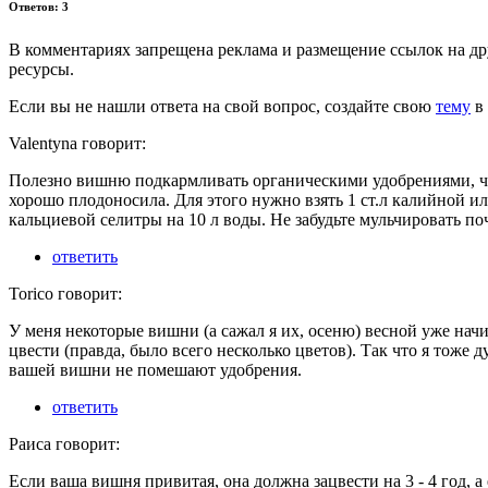
Ответов: 3
В комментариях запрещена реклама и размещение ссылок на др
ресурсы.
Если вы не нашли ответа на свой вопрос,
создайте свою
тему
в 
Valentyna говорит:
Полезно вишню подкармливать органическими удобрениями, ч
хорошо плодоносила. Для этого нужно взять 1 ст.л калийной и
кальциевой селитры на 10 л воды. Не забудьте мульчировать поч
ответить
Torico говорит:
У меня некоторые вишни (а сажал я их, осеню) весной уже нач
цвести (правда, было всего несколько цветов). Так что я тоже д
вашей вишни не помешают удобрения.
ответить
Раиса говорит:
Если ваша вишня привитая, она должна зацвести на 3 - 4 год, а 