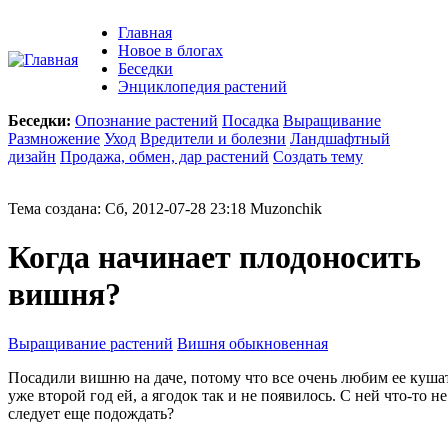
Главная
Новое в блогах
Беседки
Энциклопедия растений
Беседки:
Опознание растений
Посадка
Выращивание
Размножение
Уход
Вредители и болезни
Ландшафтный
дизайн
Продажа, обмен, дар растений
Создать тему
Тема создана: Сб, 2012-07-28 23:18 Muzonchik
Когда начинает плодоносить
вишня?
Выращивание растений
Вишня обыкновенная
Посадили вишню на даче, потому что все очень любим ее кушат
уже второй год ей, а ягодок так и не появилось. С ней что-то не
следует еще подождать?