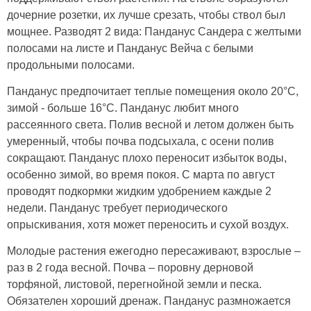
дочерние розетки, их лучше срезать, чтобы ствол был
мощнее. Разводят 2 вида: Панданус Сандера с желтыми
полосами на листе и Панданус Вейча с белыми
продольными полосами.
Панданус предпочитает теплые помещения около 20°С,
зимой - больше 16°С. Панданус любит много
рассеянного света. Полив весной и летом должен быть
умеренный, чтобы почва подсыхала, с осени полив
сокращают. Панданус плохо переносит избыток воды,
особенно зимой, во время покоя. С марта по август
проводят подкормки жидким удобрением каждые 2
недели. Панданус требует периодического
опрыскивания, хотя может переносить и сухой воздух.
Молодые растения ежегодно пересаживают, взрослые –
раз в 2 года весной. Почва – поровну дерновой
торфяной, листовой, перегнойной земли и песка.
Обязателен хороший дренаж. Панданус размножается