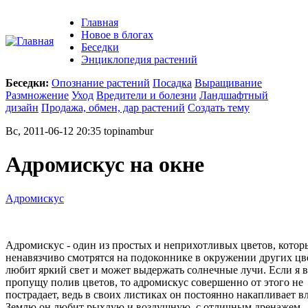
Главная
Новое в блогах
Беседки
Энциклопедия растений
Беседки:
Опознание растений
Посадка
Выращивание
Размножение
Уход
Вредители и болезни
Ландшафтный
дизайн
Продажа, обмен, дар растений
Создать тему
Вс, 2011-06-12 20:35 topinambur
Адромискус на окне
Адромискус
Адромискус - один из простых и неприхотливых цветов, котор
ненавязчиво смотрятся на подоконнике в окружении других цв
любит яркий свет и может выдержать солнечные лучи. Если я 
пропущу полив цветов, то адромискус совершенно от этого не
пострадает, ведь в своих листиках он постоянно накапливает вл
Землю он любит рыхлую и воздушную, с отличным дренажем.