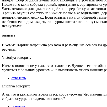
плодов. Сбор огурцов лучше всего проводить утром или вечер
После того как я собрала урожай, приступаю к сортировке огур
Часть оставляю для еды, часть идёт на переработку и заготовки 
Хранить огурцы советую на нижней полке в холодильнике, дер
полиэтиленовых мешках. Если оставить их при обычной темпер
особенно если дома жарко, то огурцы пожелтеют, станут мягки
невкусными.
Ответов: 5
В комментариях запрещена реклама и размещение ссылок на др
ресурсы.
Victoriya говорит:
Ничего нового я не узнала: это знают все. Лучше всего, чтобы 
мучиться с большим урожаем - не высаживать много лишних р
ответить
antoniya говорит:
А на что и как влияет время суток сбора урожая? Что изменится
собрать огурцы в полдень или ночью?
ответить