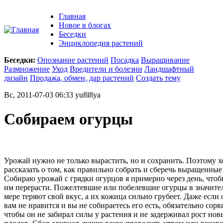
Главная
Новое в блогах
Беседки
Энциклопедия растений
Беседки:
Опознание растений
Посадка
Выращивание
Размножение
Уход
Вредители и болезни
Ландшафтный
дизайн
Продажа, обмен, дар растений
Создать тему
Вс, 2011-07-03 06:33 yu8l8ya
Собираем огурцы
Урожай нужно не только вырастить, но и сохранить. Поэтому х
рассказать о том, как правильно собрать и сберечь выращенные
Собираю урожай с грядки огурцов я примерно через день, чтоб
им перерасти. Пожелтевшие или побелевшие огурцы в значите
мере теряют свой вкус, а их кожица сильно грубеет. Даже если 
вам не нравится и вы не собираетесь его есть, обязательно сорв
чтобы он не забирал силы у растения и не задерживал рост нов