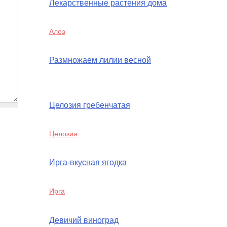
Лекарственные растения дома
Алоэ
Размножаем лилии весной
Целозия гребенчатая
Целозия
Ирга-вкусная ягодка
Ирга
Девичий виноград