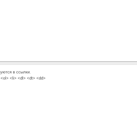
зуются в ссылки.
<ol> <li> <dl> <dt> <dd>