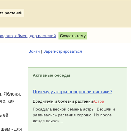
ия растений
одажа, обмен, дар растений
Создать тему
Войти
|
Зарегистрироваться
Активные беседы
Почему у астры почернели листики?
ы. Яблоня,
го, как
Вредители и болезни растений
Астра
Посадила весной семена астры. Взошли и
развивались растения хорошо. Но после
ь её
дождя начали...
йшем - для