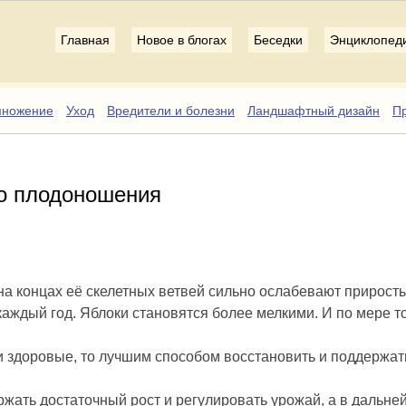
Главная
Новое в блогах
Беседки
Энциклопед
множение
Уход
Вредители и болезни
Ландшафтный дизайн
Пр
го плодоношения
 на концах её скелетных ветвей сильно ослабевают прирост
каждый год. Яблоки становятся более мелкими. И по мере то
и здоровые, то лучшим способом восстановить и поддержат
ржать достаточный рост и регулировать урожай, а в дальне