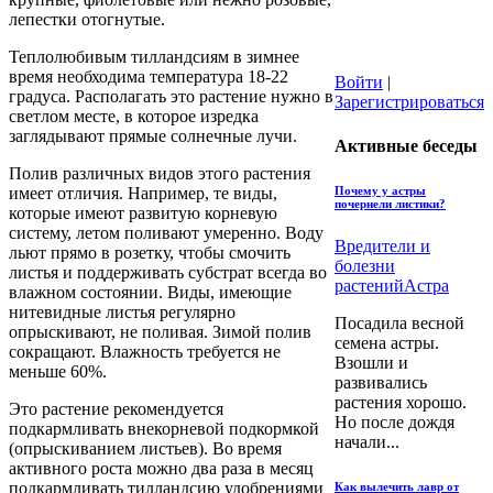
лепестки отогнутые.
Теплолюбивым тилландсиям в зимнее
время необходима температура 18-22
Войти
|
градуса. Располагать это растение нужно в
Зарегистрироваться
светлом месте, в которое изредка
заглядывают прямые солнечные лучи.
Активные беседы
Полив различных видов этого растения
Почему у астры
имеет отличия. Например, те виды,
почернели листики?
которые имеют развитую корневую
систему, летом поливают умеренно. Воду
Вредители и
льют прямо в розетку, чтобы смочить
болезни
листья и поддерживать субстрат всегда во
растений
Астра
влажном состоянии. Виды, имеющие
нитевидные листья регулярно
Посадила весной
опрыскивают, не поливая. Зимой полив
семена астры.
сокращают. Влажность требуется не
Взошли и
меньше 60%.
развивались
растения хорошо.
Это растение рекомендуется
Но после дождя
подкармливать внекорневой подкормкой
начали...
(опрыскиванием листьев). Во время
активного роста можно два раза в месяц
подкармливать тилландсию удобрениями
Как вылечить лавр от