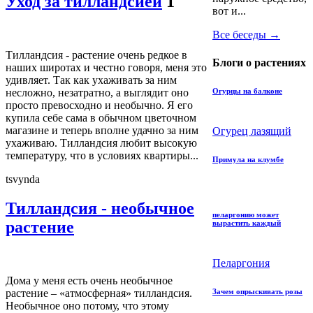
Уход за тилландсией
1
вот и...
Все беседы →
Тилландсия - растение очень редкое в
Блоги о растениях
наших широтах и честно говоря, меня это
удивляет. Так как ухаживать за ним
несложно, незатратно, а выглядит оно
Огурцы на балконе
просто превосходно и необычно. Я его
купила себе сама в обычном цветочном
магазине и теперь вполне удачно за ним
Огурец лазящий
ухаживаю. Тилландсия любит высокую
температуру, что в условиях квартиры...
Примула на клумбе
tsvynda
Тилландсия - необычное
пеларгонию может
растение
вырастить каждый
Пеларгония
Дома у меня есть очень необычное
растение – «атмосферная» тилландсия.
Зачем опрыскивать розы
Необычное оно потому, что этому