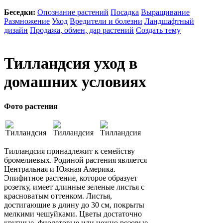
Беседки:
Опознание растений
Посадка
Выращивание
Размножение
Уход
Вредители и болезни
Ландшафтный
дизайн
Продажа, обмен, дар растений
Создать тему
Тилландсия уход в
домашних условиях
Фото растения
Тилландсия принадлежит к семейству
бромелиевых. Родиной растения является
Центральная и Южная Америка.
Эпифитное растение, которое образует
розетку, имеет длинные зеленые листья с
красноватым оттенком. Листья,
достигающие в длину до 30 см, покрыты
мелкими чешуйками. Цветы достаточно
крупные, фиолетовые или нежно розовые,