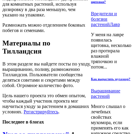
щитовки?
для комнатных растений, используя
дозировку в два раза меньшую, чем
Вредители и
указано на упаковке.
болезни
растений
Лавр
Размножать можно отделением боковых
побегов и семенами.
У меня на лавре
появилась
Материалы по
щитовка, несколько
Тилландсия
раз протирала
влажной
тряпочкою и
В этом разделе вы найдете посты по уходу,
потом...
выращиванию, поливу, размножению
Тилландсия. Пользователи сообщества
Как вырастить мухомор?
деляться советами и секретами между
собой. Огромное количество фото.
Выращивание
Цель нашего проекта это обмен опытом,
растений
чтобы каждый участник проекта мог
научиться уходу за растением в домашних
Много слышал о
условиях.
Регистрируйтесь
.
лечебных
свойствах
Последнее в блогах
мухомора, если
применять его как
наружное средство,