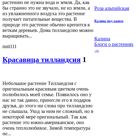
растению не нужна вода и земля. Да, как
бы странно это не звучало, не из земли, а
Роза альпийская
из увлажненного воздуха это растение
получает питательные вещества. В
Калина под окном
природе это растение обычно крепится к
веткам деревьев. Дома тилландсию можно
выращивать...
Калина
Блоги о растениях
nuti111
→
Красавица тилландсия
1
Небольшое растение Тилландсия с
оригинальным красивым цветком очень
полюбилось моей семье. Появилось оно у
нас не так давно, принесли его в подарок
друзья, до этого ни слова про тилландсию
не слышала. Уход за ним не сложный, но в
некоторой мере оригинальный. Так как
растение это южно-американское, оно
очень теплолюбивое. Зимой температура
не...