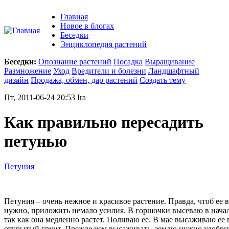
Главная
Новое в блогах
Беседки
Энциклопедия растений
Беседки:
Опознание растений
Посадка
Выращивание
Размножение
Уход
Вредители и болезни
Ландшафтный
дизайн
Продажа, обмен, дар растений
Создать тему
Пт, 2011-06-24 20:53 Ira
Как правильно пересадить
петунью
Петуния
Петуния – очень нежное и красивое растение. Правда, чтоб ее 
нужно, приложить немало усилия. В горшочки высеваю в начал
так как она медленно растет. Поливаю ее. В мае высаживаю ее 
открытый грунт. Прежде чем высаживать, землю нужно удобри