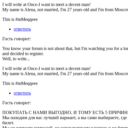
I will write at Once-I want to meet a decent man!
My name is Alena, not married, I'm 27 years old and I'm from Mosco
This is #mMeqqeee
ответить
Гость говорит:
You know your forum is not about that, but I'm watching you for a lo
and decided to register.
Well, to write...
I will write at Once-I want to meet a decent man!
My name is Alena, not married, I'm 27 years old and I'm from Mosco
This is #mMeqqeee
ответить
Гость говорит:
ПОКУПАТЬ С НАМИ ВЫГОДНО, И ТОМУ ЕСТЬ 5 ПРИЧИН
Мы находим для вас лучший вариант, а вы сами выбираете, где
билет.
Мы не взимаем комиссий, не устанавливаем наценок и не бере