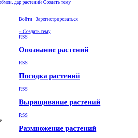
обмен, дар растений
Создать тему
Войти
|
Зарегистрироваться
+ Создать тему
RSS
Опознание растений
RSS
Посадка растений
RSS
Выращивание растений
RSS
е
Размножение растений