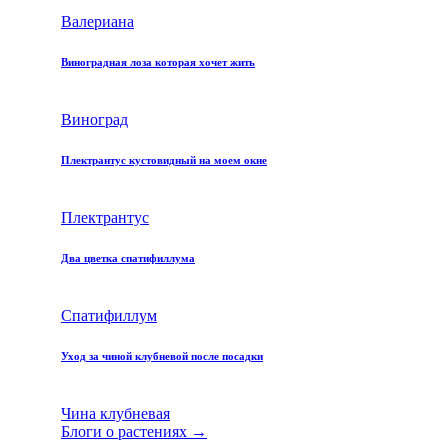
Валериана
Виноградная лоза которая хочет жить
Виноград
Плектрантус кустовидный на моем окне
Плектрантус
Два цветка спатифиллума
Спатифиллум
Уход за чиной клубневой после посадки
Чина клубневая
Блоги о растениях →