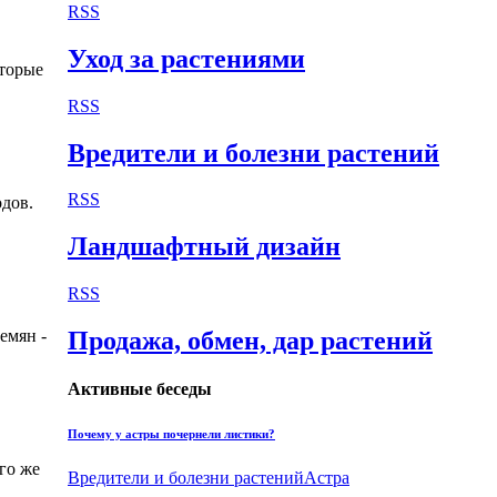
RSS
Уход за растениями
оторые
RSS
Вредители и болезни растений
RSS
одов.
Ландшафтный дизайн
RSS
емян -
Продажа, обмен, дар растений
Активные беседы
Почему у астры почернели листики?
го же
Вредители и болезни растений
Астра