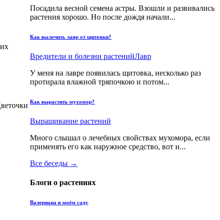
Посадила весной семена астры. Взошли и развивались
растения хорошо. Но после дождя начали...
Как вылечить лавр от щитовки?
них
Вредители и болезни растений
Лавр
У меня на лавре появилась щитовка, несколько раз
протирала влажной тряпочкою и потом...
Как вырастить мухомор?
Цветочки
Выращивание растений
Много слышал о лечебных свойствах мухомора, если
применять его как наружное средство, вот и...
Все беседы →
Блоги о растениях
Валериана в моём саду