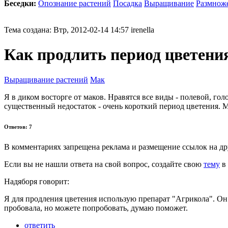
Беседки:
Опознание растений
Посадка
Выращивание
Размнож
Тема создана: Втр, 2012-02-14 14:57 irenella
Как продлить период цветени
Выращивание растений
Мак
Я в диком восторге от маков. Нравятся все виды - полевой, гол
существенный недостаток - очень короткий период цветения. М
Ответов: 7
В комментариях запрещена реклама и размещение ссылок на др
Если вы не нашли ответа на свой вопрос,
создайте свою
тему
в 
Надяборя говорит:
Я для продления цветения использую препарат "Агрикола". Он
пробовала, но можете попробовать, думаю поможет.
ответить