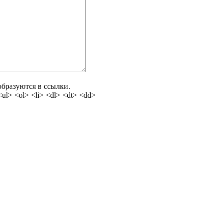
бразуются в ссылки.
l> <ol> <li> <dl> <dt> <dd>