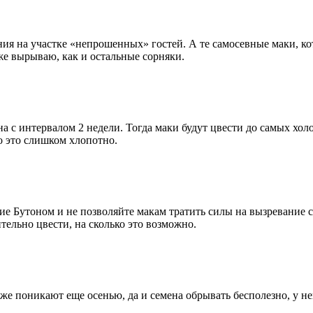
ния на участке «непрошенных» гостей. А те самосевные маки, к
же вырываю, как и остальные сорняки.
а с интервалом 2 недели. Тогда маки будут цвести до самых хол
о это слишком хлопотно.
ие Бутоном и не позволяйте макам тратить силы на вызревание с
ельно цвести, на сколько это возможно.
 же поникают еще осенью, да и семена обрывать бесполезно, у не