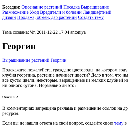
Беседки:
Опознание растений
Посадка
Выращивание
Размножение
Уход
Вредители и болезни
Ландшафтный
дизайн
Продажа, обмен, дар растений
Создать тему
Тема создана: Чт, 2011-12-22 17:04 antoniya
Георгин
Выращивание растений
Георгин
Подскажите пожалуйста, граждане цветоводы, на котором год
клубня георгина, растение начинает цвести? Дело в том, что н
все кусты цвели, некоторые, выращенные из мелких клубней не
ни одного бутона. Нормально ли это?
Ответов: 2
В комментариях запрещена реклама и размещение ссылок на др
ресурсы.
Если вы не нашли ответа на свой вопрос,
создайте свою
тему
в 