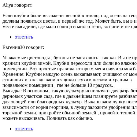
Aliya говорит:
Если клубни были высажены весной в землю, под осень на гео
должны появиться цветы, в первый же год. Может быть, вы в 
месте высадили, где мало солнца и много тени, вот они и не цв
ответить
Евгения30 говорит:
Уважаемые цветоводы , бутоны не завязались , так как Вы не п
хранили клубни зимой. Клубни пересохли или были во влажн
помещении. Вот простые правила которым меня научила моя б
Хранение: Клубни каждую осень выкапывают, очищают от мож
сгнивших и закладываем в ящики с сухим песком и храним в
подвальном помещении , где не больше 10 градусов.
Высадка: В основном , такую культуру используют для разрабо
дерновых участков сада, где в дальнейшем планируете разбиват
для овощей или благородных культур. Выкапываем лунку поглу
зависимости от корня георгина, в лунку заложите удобрения и
торфяной земли, прикройте обычной землей , пролейте теплой 
можете высаживать. Поливать как обычно.
ответить