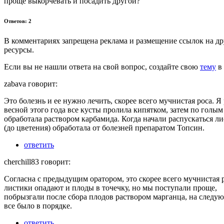
проще выкорчевать и посадить другой?
Ответов: 2
В комментариях запрещена реклама и размещение ссылок на др
ресурсы.
Если вы не нашли ответа на свой вопрос,
создайте свою
тему
в 
zabava говорит:
Это болезнь и ее нужно лечить, скорее всего мучнистая роса. Я
весной этого года все кусты пролила кипятком, затем по голым
обработала раствором карбамида. Когда начали распускаться л
(до цветения) обработала от болезней препаратом Топсин.
ответить
cherchill83 говорит:
Согласна с предыдущим оратором, это скорее всего мучнистая р
листики опадают и плоды в точечку, но мы поступали проще,
побрызгали после сбора плодов раствором марганца, на следу
все было в порядке.
ответить