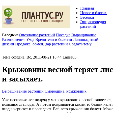
Главная
Новое в блогах
Беседки
Энциклопедия
растений
Беседки:
Опознание растений
Посадка
Выращивание
Размножение
Уход
Вредители и болезни
Ландшафтный
дизайн
Продажа, обмен, дар растений
Создать тему
Тема создана: Вс, 2011-08-21 18:44 Larisa03
Крыжовник весной теряет лис
и засыхает.
Выращивание растений
Смородина, крыжовник
Уже несколько лет подряд у меня крыжовник весной зацветает,
появляются плоды. А потом покрывается каким то белым налёт
ягоды чернеют и пропадают. Всё лето крыжовник болеет. Може