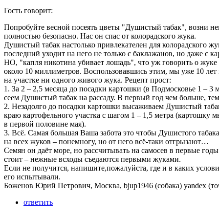
Гость говорит:
Попробуйте весной посеять цветы "Душистый табак", возни не
полностью безопасно. Нас он спас от колорадского жука.
Душистый табак настолько привлекателен для колорадского жук
последний уходит на него не только с баклажанов, но даже с к
НО, "капля никотина убивает лошадь", что уж говорить о жуке
около 10 миллиметров. Воспользовавшись этим, мы уже 10 лет
на участке ни одного живого жука. Рецепт прост:
1. За 2 – 2,5 месяца до посадки картошки (в Подмосковье 1 – 3 
сеем Душистый табак на рассаду. В первый год чем больше, те
2. Незадолго до посадки картошки высаживаем Душистый таба
краю картофельного участка с шагом 1 – 1,5 метра (картошку 
в первой половине мая).
3. Всё. Самая большая Ваша забота это чтобы Душистого табак
на всех жуков – понемногу, но от него всё-таки отгрызают…
Семян он даёт море, но рассчитывать на самосев в первые годы
стоит – нежные всходы съедаются первыми жуками.
Если не получится, напишите,пожалуйста, где и в каких услов
его испытывали.
Боженов Юрий Петрович, Москва, bjup1946 (собака) yandex (точ
ответить