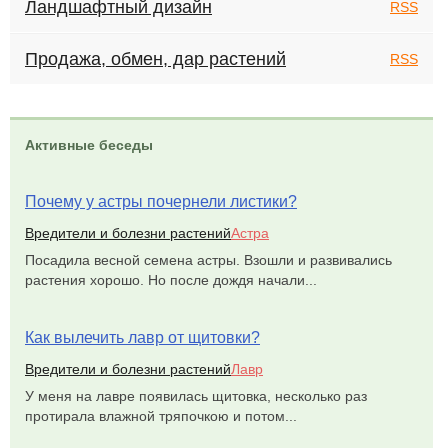
Ландшафтный дизайн
RSS
Продажа, обмен, дар растений
RSS
Активные беседы
Почему у астры почернели листики?
Вредители и болезни растений
Астра
Посадила весной семена астры. Взошли и развивались
растения хорошо. Но после дождя начали...
Как вылечить лавр от щитовки?
Вредители и болезни растений
Лавр
У меня на лавре появилась щитовка, несколько раз
протирала влажной тряпочкою и потом...