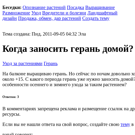
Беседки:
Опознание растений
Посадка
Выращивание
Размножение
Уход
Вредители и болезни
Ландшафтный
дизайн
Продажа, обмен, дар растений
Создать тему
Тема создана: Пнд, 2011-09-05 04:32 Эла
Когда заносить герань домой?
Уход за растениями
Герань
На балконе выращиваю герань. Но сейчас по ночам довольно х
около +15. С какого периода герань уже нужно заносить домой?
особенности осеннего и зимнего ухода за таким растением?
Ответов: 3
В комментариях запрещена реклама и размещение ссылок на др
ресурсы.
Если вы не нашли ответа на свой вопрос,
создайте свою
тему
в 
nanali говорит: