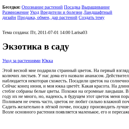
Беседки:
Опознание растений
Посадка
Выращивание
Размножение
Уход
Вредители и болезни
Ландшафтный
дизайн
Продажа, обмен, дар растений
Создать тему
Тема создана: Пт, 2011-07-01 14:00 Larisa03
Экзотика в саду
Уход за растениями
Юкка
Этой весной мне подарили странный цветок. На первый взгляд
колючих листьев. У нас дома его назвали ананасом. Действител
наблюдается некоторая схожесть. Посадили цветок на солнечно
Сейчас конец июня, и моя юкка цветёт. Какая красота. На дли
стебле собраны белые цветы. Похожи на огромные ландыши. В
году их не много, но, надеюсь, в будущем этот цветок меня пор
Поливаем не очень часто, цветок не любит сильно влажной по
Садить желательно в лёгкой почве, посадку производить лучше
Возле основного растения появляется маленькое, его и пересаж