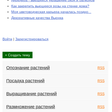
Анредера - вьющееся украшение окон и балконов
Как закрепить вьющееся розы на стенке дома?
Моя цветоводческая карьера началась поздно...
Декоративные качества Вьюнка
Войти
|
Зарегистрироваться
+ Создать тему
Опознание растений
RSS
Посадка растений
RSS
Выращивание растений
RSS
Размножение растений
RSS