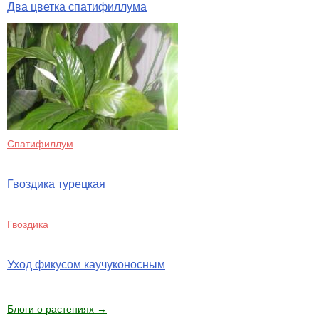
Два цветка спатифиллума
Спатифиллум
Гвоздика турецкая
Гвоздика
Уход фикусом каучуконосным
Блоги о растениях →