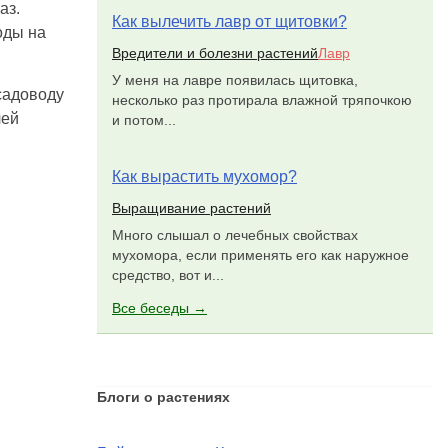
аз.
Как вылечить лавр от щитовки?
оды на
Вредители и болезни растений
Лавр
У меня на лавре появилась щитовка,
садоводу
несколько раз протирала влажной тряпочкою
лей
и потом...
Как вырастить мухомор?
Выращивание растений
Много слышал о лечебных свойствах
мухомора, если применять его как наружное
средство, вот и...
Все беседы →
Блоги о растениях