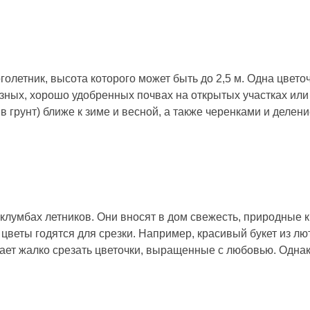
олетник, высота которого может быть до 2,5 м. Одна цвето
азных, хорошо удобренных почвах на открытых участках или
рунт) ближе к зиме и весной, а также черенками и деление
клумбах летников. Они вносят в дом свежесть, природные к
веты годятся для срезки. Например, красивый букет из лю
ает жалко срезать цветочки, выращенные с любовью. Одна