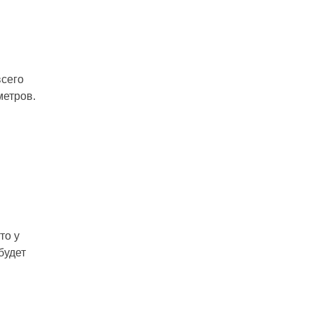
всего
метров.
то у
будет