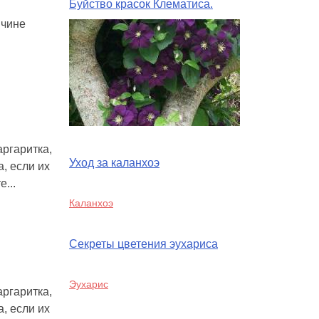
Буйство красок Клематиса.
ичине
аргаритка,
Уход за каланхоэ
, если их
...
Каланхоэ
Секреты цветения эухариса
Эухарис
аргаритка,
, если их