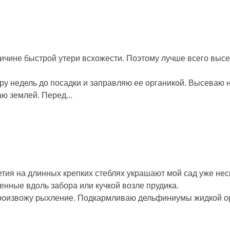
чине быстрой утери всхожести. Поэтому лучше всего высе
у недель до посадки и заправляю ее органикой. Высеваю н
ю землей. Перед...
етия на длинных крепких стеблях украшают мой сад уже неск
нные вдоль забора или кучкой возле прудика.
 произвожу рыхление. Подкармливаю дельфиниумы жидкой о