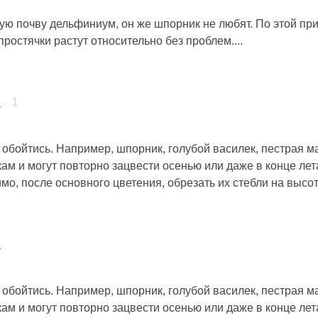
ую почву дельфиниум, он же шпорник не любят. По этой пр
ростячки растут относительно без проблем....
в
1
обойтись. Например, шпорник, голубой василек, пестрая м
м и могут повторно зацвести осенью или даже в конце лета
о, после основного цветения, обрезать их стебли на высоте
в
обойтись. Например, шпорник, голубой василек, пестрая м
м и могут повторно зацвести осенью или даже в конце лета