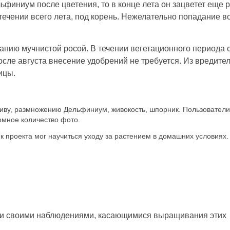
ьфиниум после цветения, то в конце лета он зацветет еще р
течении всего лета, под корень. Нежелательно попадание в
анию мучнистой росой. В течении вегетационного периода 
сле августа внесение удобрений не требуется. Из вредите
ицы.
ливу, размножению Дельфиниум, живокость, шпорник. Пользователи
омное количество фото.
к проекта мог научиться уходу за растением в домашних условиях.
ми своими наблюдениями, касающимися выращивания этих