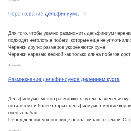
Черенкование дельфиниума
3
Для того, чтобы удачно размножить дельфиниум черенк
подходят нетолстые побеги, которые еще не уплотнилис
Черенки других размеров укореняются хуже.
Черенки нарезаю весной как только длина побегов дости
Artemida
Размножение дельфиниумов делением куста
Дельфиниумы можно размножить путем разделения куста.
пятилетних и более старых дельфиниумов многие корни
очень слабая.
Перед делением корневище ополаскиваю от земли. Ост
Artemida