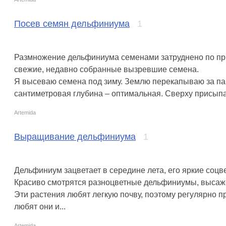
Посев семян дельфиниума
1
Размножение дельфиниума семенами затруднено по при
свежие, недавно собранные вызревшие семена.
Я высеваю семена под зиму. Землю перекапываю за пар
сантиметровая глубина – оптимальная. Сверху присыпа
Artemida
Выращивание дельфиниума
1
Дельфиниум зацветает в середине лета, его яркие соцв
Красиво смотрятся разноцветные дельфиниумы, высаже
Эти растения любят легкую почву, поэтому регулярно
любят они и...
Artemida