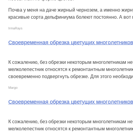
Почва у меня на даче жирный чернозем, а именно жирн
красивые сорта дельфиниума болеют постоянно. А вот п
IrmaRays
Своевременная обрезка цветущих многолетнико
К сожалению, без обрезки некоторым многолетникам не 
мелколепестник относятся к ремонтантным многолетника
своевременно подвергнуть обрезке. Для этого необходим
Margo
Своевременная обрезка цветущих многолетнико
К сожалению, без обрезки некоторым многолетникам не 
мелколепестник относятся к ремонтантным многолетника