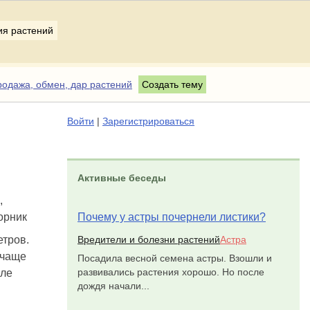
ия растений
одажа, обмен, дар растений
Создать тему
Войти
|
Зарегистрироваться
Активные беседы
Почему у астры почернели листики?
етров.
Вредители и болезни растений
Астра
 чаще
Посадила весной семена астры. Взошли и
развивались растения хорошо. Но после
сле
дождя начали...