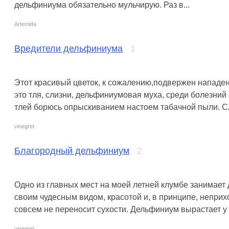
дельфиниума обязательно мульчирую. Раз в...
Artemida
Вредители дельфиниума
1
Этот красивый цветок, к сожалению,подвержен нападен
это тля, слизни, дельфиниумовая муха, среди болезний 
тлей борюсь опрыскиванием настоем табачной пыли. Сли
vinegret
Благородный дельфиниум
2
Одно из главных мест на моей летней клумбе занимает
своим чудесным видом, красотой и, в принципе, неприхо
совсем не переносит сухости. Дельфиниум вырастает у м
vinegret