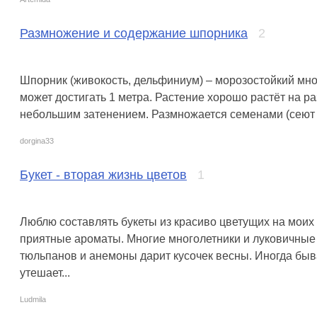
Размножение и содержание шпорника
2
Шпорник (живокость, дельфиниум) – морозостойкий мног
может достигать 1 метра. Растение хорошо растёт на р
небольшим затенением. Размножается семенами (сеют в г
dorgina33
Букет - вторая жизнь цветов
1
Люблю составлять букеты из красиво цветущих на моих 
приятные ароматы. Многие многолетники и луковичные ц
тюльпанов и анемоны дарит кусочек весны. Иногда быв
утешает...
Ludmila