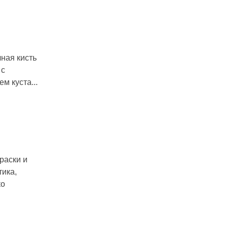
чная кисть
 с
м куста...
раски и
тика,
ко