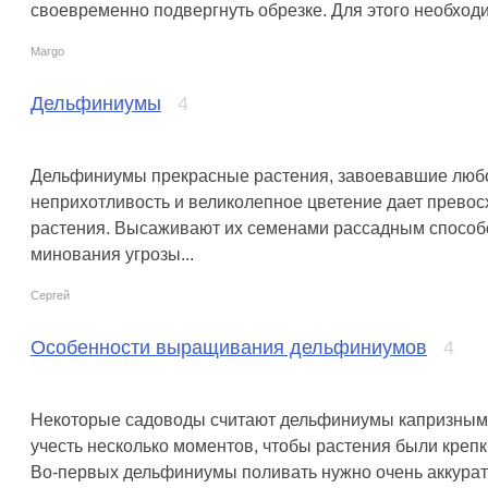
своевременно подвергнуть обрезке. Для этого необходим
Margo
Дельфиниумы
4
Дельфиниумы прекрасные растения, завоевавшие любов
неприхотливость и великолепное цветение дает превос
растения. Высаживают их семенами рассадным способо
минования угрозы...
Сергей
Особенности выращивания дельфиниумов
4
Некоторые садоводы считают дельфиниумы капризными,
учесть несколько моментов, чтобы растения были креп
Во-первых дельфиниумы поливать нужно очень аккуратн