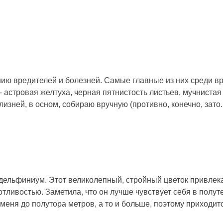
ию вредителей и болезней. Самые главные из них среди в
- астровая желтуха, черная пятнистость листьев, мучнистая
зней, в осном, собираю вручную (противно, конечно, зато..
 дельфиниум. Этот великолепный, стройный цветок привлек
тливостью. Заметила, что он лучше чувствует себя в полут
еня до полутора метров, а то и больше, поэтому приходится