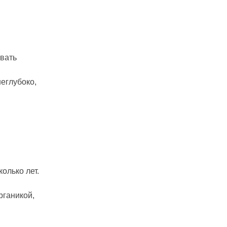
вать
еглубоко,
олько лет.
рганикой,