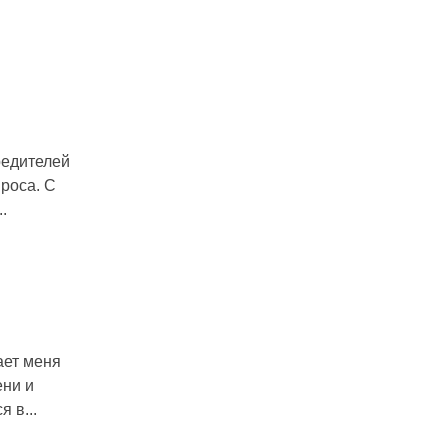
редителей
 роса. С
.
ает меня
ени и
 в...