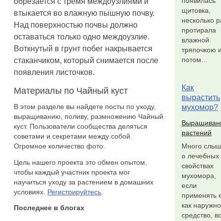
появилась
обрезается с тремя междоузлиями и
щитовка,
втыкается во влажную пышную почву.
несколько р
Над поверхностью почвы должно
протирала
оставаться только одно междоузлие.
влажной
Воткнутый в грунт побег накрывается
тряпочкою 
потом...
стаканчиком, который снимается после
появления листочков.
Как
Материалы по Чайный куст
вырастить
В этом разделе вы найдете посты по уходу,
мухомор?
выращиванию, поливу, размножению Чайный
Выращиван
куст. Пользователи сообщества деляться
растений
советами и секретами между собой.
Огромное количество фото.
Много слы
о лечебных
Цель нашего проекта это обмен опытом,
свойствах
чтобы каждый участник проекта мог
мухомора,
научиться уходу за растением в домашних
если
условиях.
Регистрируйтесь
.
применять 
как наружн
Последнее в блогах
средство, в