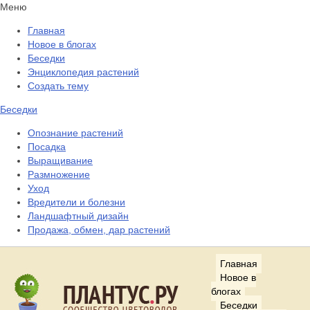
Меню
Главная
Новое в блогах
Беседки
Энциклопедия растений
Создать тему
Беседки
Опознание растений
Посадка
Выращивание
Размножение
Уход
Вредители и болезни
Ландшафтный дизайн
Продажа, обмен, дар растений
Главная
Новое в
блогах
Беседки