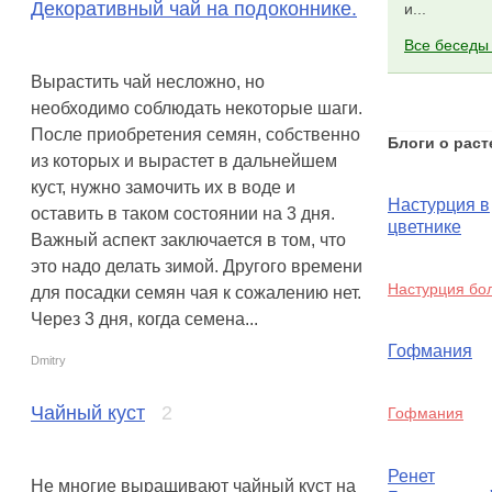
Декоративный чай на подоконнике.
и...
Все беседы
Вырастить чай несложно, но
необходимо соблюдать некоторые шаги.
После приобретения семян, собственно
Блоги о раст
из которых и вырастет в дальнейшем
куст, нужно замочить их в воде и
Настурция в
оставить в таком состоянии на 3 дня.
цветнике
Важный аспект заключается в том, что
это надо делать зимой. Другого времени
Настурция бо
для посадки семян чая к сожалению нет.
Через 3 дня, когда семена...
Гофмания
Dmitry
Чайный куст
2
Гофмания
Ренет
Не многие выращивают чайный куст на