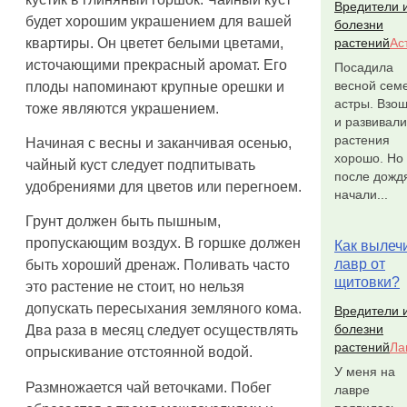
Вредители 
будет хорошим украшением для вашей
болезни
квартиры. Он цветет белыми цветами,
растений
Ас
источающими прекрасный аромат. Его
Посадила
весной сем
плоды напоминают крупные орешки и
астры. Взо
тоже являются украшением.
и развивали
растения
Начиная с весны и заканчивая осенью,
хорошо. Но
чайный куст следует подпитывать
после дожд
удобрениями для цветов или перегноем.
начали...
Грунт должен быть пышным,
пропускающим воздух. В горшке должен
Как вылеч
лавр от
быть хороший дренаж. Поливать часто
щитовки?
это растение не стоит, но нельзя
допускать пересыхания земляного кома.
Вредители 
болезни
Два раза в месяц следует осуществлять
растений
Ла
опрыскивание отстоянной водой.
У меня на
Размножается чай веточками. Побег
лавре