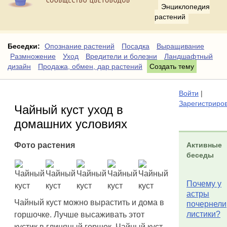
Энциклопедия
растений
Беседки:
Опознание растений
Посадка
Выращивание
Размножение
Уход
Вредители и болезни
Ландшафтный
дизайн
Продажа, обмен, дар растений
Создать тему
Войти
|
Зарегистриро
Чайный куст уход в
домашних условиях
Активные
Фото растения
беседы
Почему у
астры
Чайный куст можно вырастить и дома в
почернели
листики?
горшочке. Лучше высаживать этот
кустик в глиняный горшок. Чайный куст