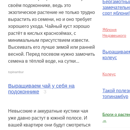
Бергамотный
своём подоконнике, ведь это
замечатель
экзотическое растение не только трудно
сорт яблони!
вырастить из семени, но и оно требует
хорошего ухода. Чайный куст хорошо
Яблоня
растёт в кислых краснозёмах, с
Недзвецкого
минимальным присутствием извести.
Высеивать его лучше зимой или ранней
Выращивае
весной. Перед посевом нужно замочить
колеус
семена в тёплой воде, на сутки...
topinambur
Колеус
Выращиваем чай у себя на
Такой полез
подоконнике
3
топинамбур
Невысокие и аккуратные кустики чая
Блоги о расте
уже давно растут в южной полосе. И
→
вашей квартире они будут смотреться