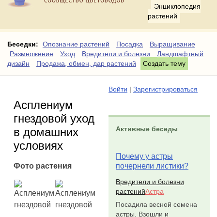
Энциклопедия
растений
Беседки:
Опознание растений
Посадка
Выращивание
Размножение
Уход
Вредители и болезни
Ландшафтный
дизайн
Продажа, обмен, дар растений
Создать тему
Войти
|
Зарегистрироваться
Асплениум
гнездовой уход
Активные беседы
в домашних
условиях
Почему у астры
Фото растения
почернели листики?
Вредители и болезни
растений
Астра
Посадила весной семена
астры. Взошли и