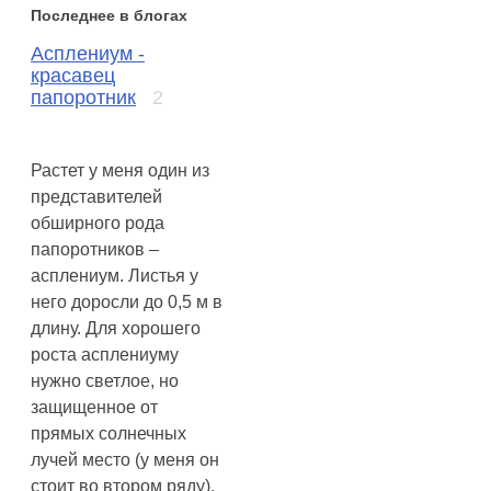
Последнее в блогах
Асплениум -
красавец
папоротник
2
Растет у меня один из
представителей
обширного рода
папоротников –
асплениум. Листья у
него доросли до 0,5 м в
длину. Для хорошего
роста асплениуму
нужно светлое, но
защищенное от
прямых солнечных
лучей место (у меня он
стоит во втором ряду),