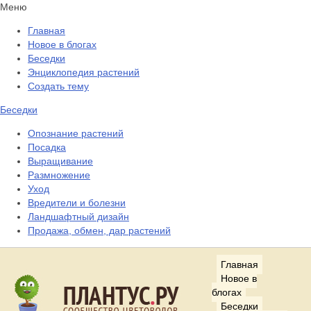
Меню
Главная
Новое в блогах
Беседки
Энциклопедия растений
Создать тему
Беседки
Опознание растений
Посадка
Выращивание
Размножение
Уход
Вредители и болезни
Ландшафтный дизайн
Продажа, обмен, дар растений
Главная
Новое в
блогах
Беседки