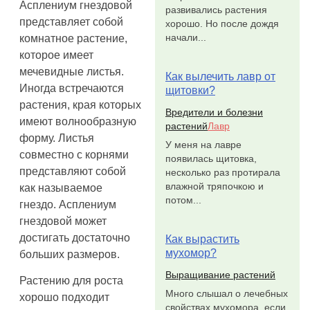
Асплениум гнездовой
развивались растения
представляет собой
хорошо. Но после дождя
начали...
комнатное растение,
которое имеет
мечевидные листья.
Как вылечить лавр от
Иногда встречаются
щитовки?
растения, края которых
Вредители и болезни
имеют волнообразную
растений
Лавр
форму. Листья
У меня на лавре
совместно с корнями
появилась щитовка,
представляют собой
несколько раз протирала
влажной тряпочкою и
как называемое
потом...
гнездо. Асплениум
гнездовой может
достигать достаточно
Как вырастить
мухомор?
больших размеров.
Выращивание растений
Растению для роста
Много слышал о лечебных
хорошо подходит
свойствах мухомора, если