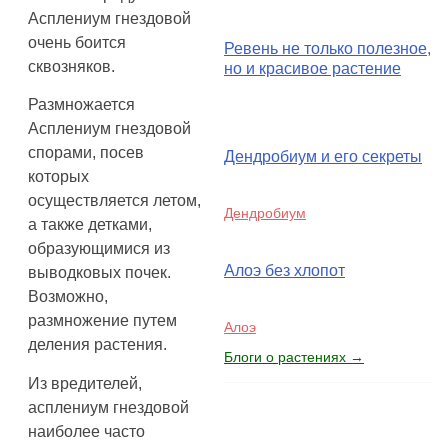
Асплениум гнездовой
очень боится
Ревень не только полезное,
сквозняков.
но и красивое растение
Размножается
Асплениум гнездовой
спорами, посев
Дендробиум и его секреты
которых
осуществляется летом,
Дендробиум
а также детками,
образующимися из
Алоэ без хлопот
выводковых почек.
Возможно,
размножение путем
Алоэ
деления растения.
Блоги о растениях →
Из вредителей,
асплениум гнездовой
наиболее часто