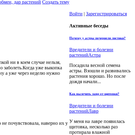
обмен, дар растений
Создать тему
Войти
|
Зарегистрироваться
Активные беседы
Почему у астры почернели листики?
Вредители и болезни
растений
Астра
кой ни в коем случае нельзя,
Посадила весной семена
о заболеть.Когда уже выкопка
астры. Взошли и развивались
ну а уже через неделю нужно
растения хорошо. Но после
дождя начали...
Как вылечить лавр от щитовки?
Вредители и болезни
растений
Лавр
У меня на лавре появилась
 не почувствовала, наверно их у
щитовка, несколько раз
протирала влажной