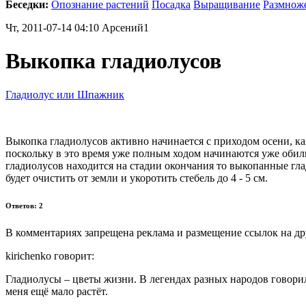
Беседки:
Опознание растений
Посадка
Выращивание
Размнож
Чт, 2011-07-14 04:10 Арсений1
Выкопка гладиолусов
Гладиолус или Шпажник
Выкопка гладиолусов активно начинается с приходом осени, как
поскольку в это время уже полным ходом начинаются уже обиль
гладиолусов находится на стадии окончания то выкопанные гл
будет очистить от земли и укоротить стебель до 4 - 5 см.
Ответов: 2
В комментариях запрещена реклама и размещение ссылок на др
kirichenko говорит:
Гладиолусы – цветы жизни. В легендах разных народов говорило
меня ещё мало растёт.