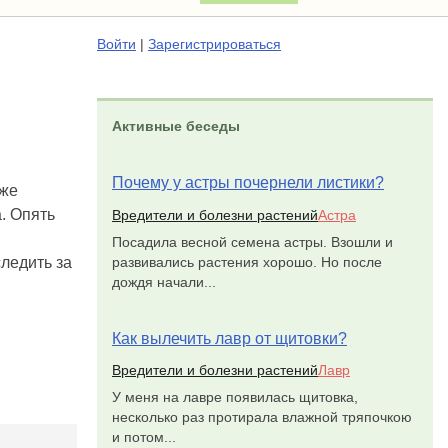
Войти
|
Зарегистрироваться
Активные беседы
Почему у астры почернели листики?
уже
а. Опять
Вредители и болезни растений
Астра
Посадила весной семена астры. Взошли и
развивались растения хорошо. Но после
ледить за
дождя начали...
Как вылечить лавр от щитовки?
Вредители и болезни растений
Лавр
У меня на лавре появилась щитовка,
несколько раз протирала влажной тряпочкою
и потом...