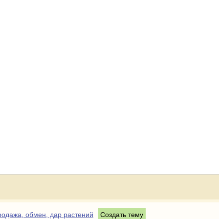
одажа, обмен, дар растений
Создать тему