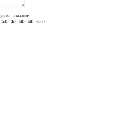
зуются в ссылки.
<ol> <li> <dl> <dt> <dd>