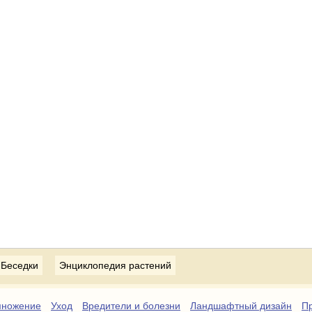
Беседки
Энциклопедия растений
множение
Уход
Вредители и болезни
Ландшафтный дизайн
Пр