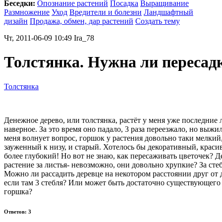
Беседки:
Опознание растений
Посадка
Выращивание
Размножение
Уход
Вредители и болезни
Ландшафтный
дизайн
Продажа, обмен, дар растений
Создать тему
Чт, 2011-06-09 10:49 Ira_78
Толстянка. Нужна ли пересад
Толстянка
Денежное дерево, или толстянка, растёт у меня уже последние 
наверное. За это время оно падало, 3 раза переезжало, но выжи
меня волнует вопрос, горшок у растения довольно таки мелкий
зауженный к низу, и старый. Хотелось бы декоративный, краси
более глубокий! Но вот не знаю, как пересаживать цветочек? Д
растение за листья- невозможно, они довольно хрупкие? За сте
Можно ли рассадить деревце на некотором расстоянии друг от 
если там 3 стебля? Или может быть достаточно существующего
горшка?
Ответов: 3