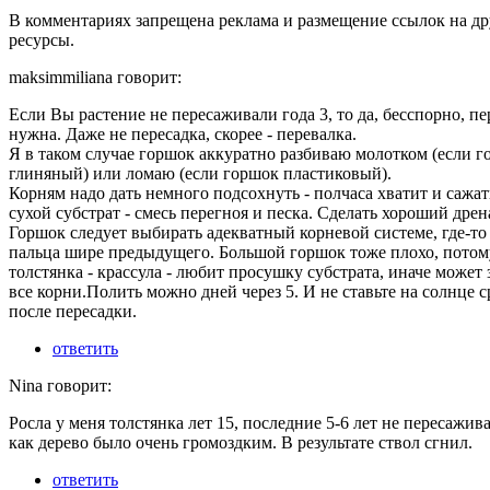
В комментариях запрещена реклама и размещение ссылок на др
ресурсы.
maksimmiliana говорит:
Если Вы растение не пересаживали года 3, то да, бесспорно, пе
нужна. Даже не пересадка, скорее - перевалка.
Я в таком случае горшок аккуратно разбиваю молотком (если 
глиняный) или ломаю (если горшок пластиковый).
Корням надо дать немного подсохнуть - полчаса хватит и сажат
сухой субстрат - смесь перегноя и песка. Сделать хороший дрен
Горшок следует выбирать адекватный корневой системе, где-то 
пальца шире предыдущего. Большой горшок тоже плохо, потом
толстянка - крассула - любит просушку субстрата, иначе может 
все корни.Полить можно дней через 5. И не ставьте на солнце с
после пересадки.
ответить
Nina говорит:
Росла у меня толстянка лет 15, последние 5-6 лет не пересажива
как дерево было очень громоздким. В результате ствол сгнил.
ответить