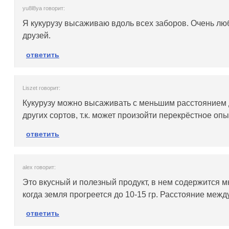
yu8l8ya говорит:
Я кукурузу высаживаю вдоль всех заборов. Очень лю
друзей.
ответить
Liszet говорит:
Кукурузу можно высаживать с меньшим расстоянием д
других сортов, т.к. может произойти перекрёстное опы
ответить
alex говорит:
Это вкусный и полезный продукт, в нем содержится м
когда земля прогреется до 10-15 гр. Расстояние межд
ответить