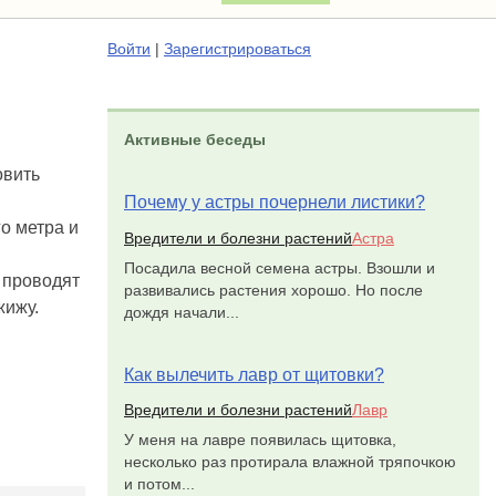
Войти
|
Зарегистрироваться
Активные беседы
овить
Почему у астры почернели листики?
о метра и
Вредители и болезни растений
Астра
Посадила весной семена астры. Взошли и
 проводят
развивались растения хорошо. Но после
жижу.
дождя начали...
Как вылечить лавр от щитовки?
Вредители и болезни растений
Лавр
У меня на лавре появилась щитовка,
несколько раз протирала влажной тряпочкою
и потом...