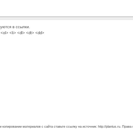
зуются в ссылки.
<ol> <li> <dl> <dt> <dd>
 копировании материалов с сайта ставьте ссылку на источник: http://plantus.ru. Пра