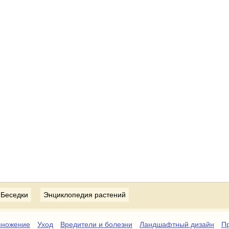
Беседки
Энциклопедия растений
множение
Уход
Вредители и болезни
Ландшафтный дизайн
Пр