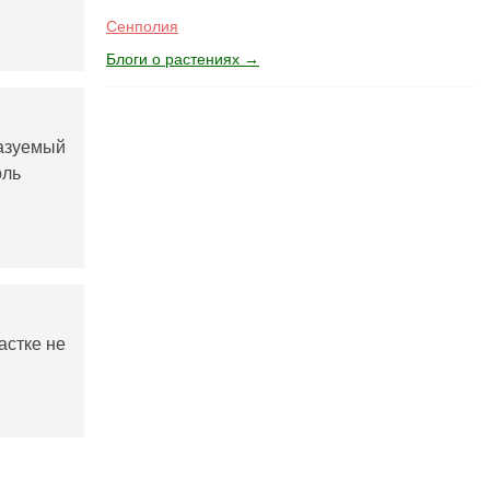
Сенполия
Блоги о растениях →
казуемый
оль
астке не