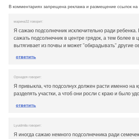
В комментариях запрещена реклама и размещение ссылок на 
марина32 говорит:
Я сажаю подсолнечник исключительно ради ребенка. 
сажать подсолнечник в центре грядок, а тем более в 
вытягивает из почвы и может "обкрадывать" другие о
ответить
Орхидея говорит:
Я привыкла, что подсолнух должен расти именно на кр
разделять участки, а чтоб они росли с краю и было уд
ответить
Lyuidmila говорит:
Я иногда сажаю немного подсолнечника ради семечек, 