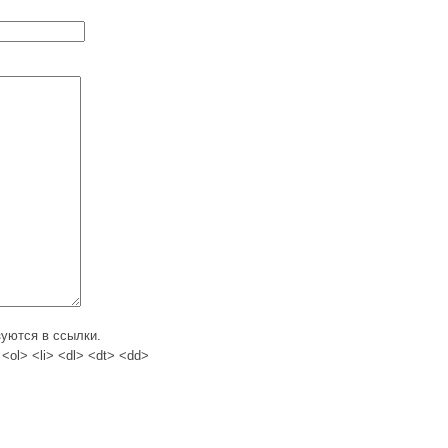
зуются в ссылки.
<ol> <li> <dl> <dt> <dd>