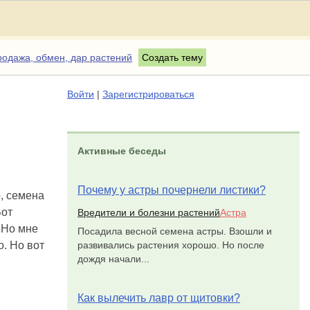
одажа, обмен, дар растений
Создать тему
Войти
|
Зарегистрироваться
Активные беседы
Почему у астры почернели листики?
, семена
Вот
Вредители и болезни растений
Астра
 Но мне
Посадила весной семена астры. Взошли и
развивались растения хорошо. Но после
о. Но вот
дождя начали...
Как вылечить лавр от щитовки?