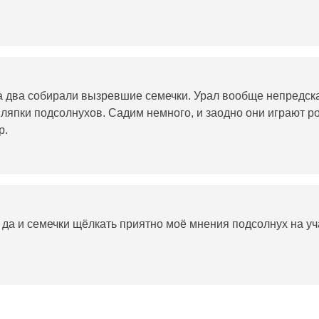
да два собирали вызревшие семечки. Урал вообще непредс
шляпки подсолнухов. Садим немного, и заодно они играют р
р.
 да и семечки щёлкать приятно моё мнения подсолнух на уч