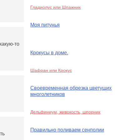
Гладиолус или Шпажник
Моя питунья
какую-то
Крокусы в доме.
Шафран или Крокус
Своевременная обрезка цветущих
многолетников
Дельфиниум, живокость, шпорник
Правильно поливаем сенполии
ть