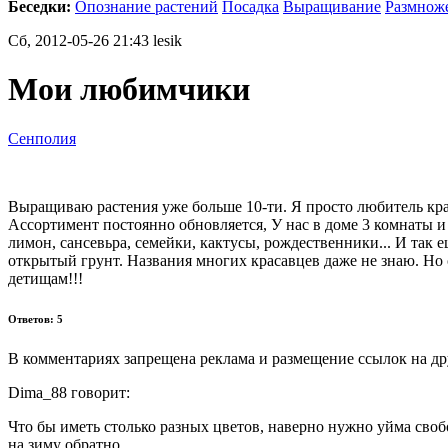
Беседки:
Опознание растений
Посадка
Выращивание
Размнож
Сб, 2012-05-26 21:43 lesik
Мои любимчики
Сенполия
Выращиваю растения уже больше 10-ти. Я просто любитель кра
Ассортимент постоянно обновляется, У нас в доме 3 комнаты и
лимон, сансевьра, семейки, кактусы, рождественники... И так
открытый грунт. Названия многих красавцев даже не знаю. Но
детищам!!!
Ответов: 5
В комментариях запрещена реклама и размещение ссылок на др
Dima_88 говорит:
Что бы иметь столько разных цветов, наверно нужно уйма своб
на зиму обратно.