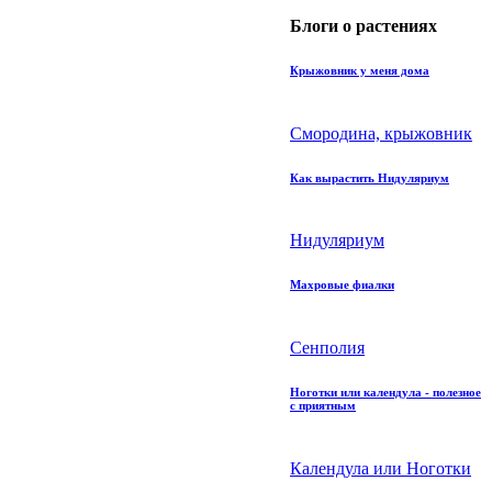
Блоги о растениях
Крыжовник у меня дома
Смородина, крыжовник
Как вырастить Нидуляриум
Нидуляриум
Махровые фиалки
Сенполия
Ноготки или календула - полезное
с приятным
Календула или Ноготки