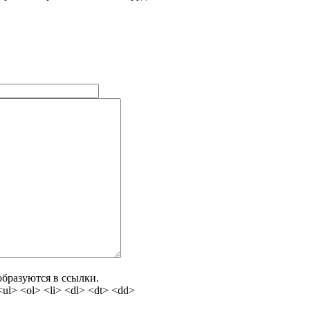
бразуются в ссылки.
l> <ol> <li> <dl> <dt> <dd>