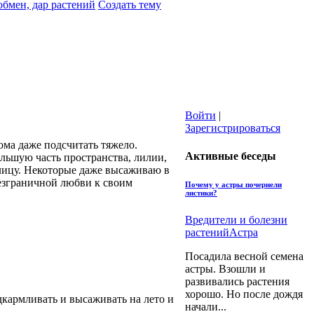
обмен, дар растений
Создать тему
Войти
|
Зарегистрироваться
ома даже подсчитать тяжело.
Активные беседы
льшую часть пространства, лилии,
улицу. Некоторые даже высаживаю в
безграничной любви к своим
Почему у астры почернели
листики?
Вредители и болезни
растений
Астра
Посадила весной семена
астры. Взошли и
развивались растения
хорошо. Но после дождя
дкармливать и высаживать на лето и
начали...