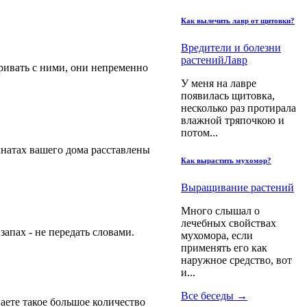
Как вылечить лавр от щитовки?
Вредители и болезни
растений
Лавр
ривать с ними, они непременно
У меня на лавре
появилась щитовка,
несколько раз протирала
влажной тряпочкою и
потом...
мнатах вашего дома расставлены
Как вырастить мухомор?
Выращивание растений
Много слышал о
лечебных свойствах
запах - не передать словами.
мухомора, если
применять его как
наружное средство, вот
и...
Все беседы →
аете такое большое количество