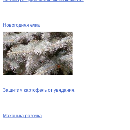
Новогодняя елка
Защитим картофель от увядания.
Махонька розочка