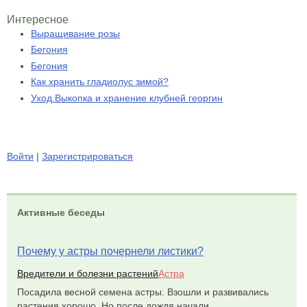
Интересное
Выращивание розы
Бегония
Бегония
Как хранить гладиолус зимой?
Уход.Выкопка и хранение клубней георгин
Войти
|
Зарегистрироваться
Активные беседы
Почему у астры почернели листики?
Вредители и болезни растений
Астра
Посадила весной семена астры. Взошли и развивались
растения хорошо. Но после дождя начали...