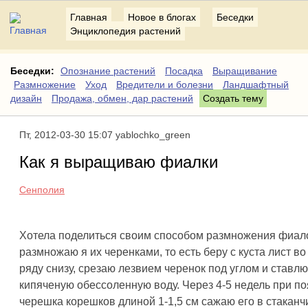
Главная
Новое в блогах
Беседки
Энциклопедия растений
Беседки:
Опознание растений
Посадка
Выращивание
Размножение
Уход
Вредители и болезни
Ландшафтный
дизайн
Продажа, обмен, дар растений
Создать тему
Пт, 2012-03-30 15:07 yablochko_green
Как я выращиваю фиалки
Сенполия
Хотела поделиться своим способом размножения фиало
размножаю я их черенками, то есть беру с куста лист в
ряду снизу, срезаю лезвием черенок под углом и ставлю
кипяченую обессоленную воду. Через 4-5 недель при п
черешка корешков длиной 1-1,5 см сажаю его в стаканч