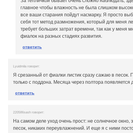
За тепличкой бывает очень сложно наблюдать, зд
главное чтобы влажность не была слишком высок
все ваши старания пойдут насмарку. Я просто вы
себя тот метод размножения, который для меня ле
требует больших затрат времени, так как у меня м
фиалок на разных стадиях развития.
ответить
Lyuidmila говорит:
Я срезанный от фиалки листик сразу сажаю в песок.
только с поддона. Месяца через полтора появляется д
ответить
220586sash говорит:
На самом деле уход очень прост: не солнечное окно, 
песок, никаких переувлажнений. И еще я с ними пост