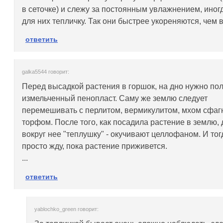
в сеточке) и слежу за постоянным увлажнением, иног
для них тепличку. Так они быстрее укореняются, чем в
ответить
galka5544 говорит:
Перед высадкой растения в горшок, на дно нужно по
измельченный пенопласт. Саму же землю следует
перемешивать с перлитом, вермикулитом, мхом сфаг
торфом. После того, как посадила растение в землю,
вокруг нее "теплушку" - окучивают целлофаном. И тог
просто жду, пока растение приживется.
...
ответить
yablochko_green говорит: