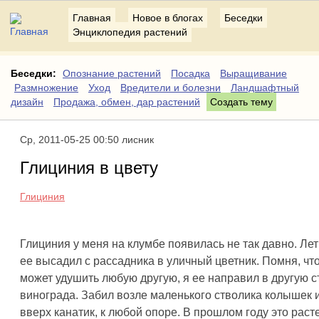
Главная
Новое в блогах
Беседки
Энциклопедия растений
Беседки:
Опознание растений
Посадка
Выращивание
Размножение
Уход
Вредители и болезни
Ландшафтный
дизайн
Продажа, обмен, дар растений
Создать тему
Ср, 2011-05-25 00:50 лисник
Глициния в цвету
Глициния
Глициния у меня на клумбе появилась не так давно. Лет
ее высадил с рассадника в уличный цветник. Помня, что
может удушить любую другую, я ее направил в другую с
винограда. Забил возле маленького стволика колышек 
вверх канатик, к любой опоре. В прошлом году это раст