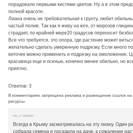
порадовало первыми кистями цветов. Ну а в этом пред
полной красоте.
Лиана очень не требовательная к грунту, любит обильн
частый полив. Так как я живу на юге, от морозов глицин
страдает, по крайней мере20 градусов переносит безбо
Все что требуется, это опора, где растение может витьс
желательно сделать умеренную подрезку. Если много п
веточек можно применить и подрезку на омоложение. Ц
красавица еще и осенью, конечно менее обильно, но вс
приятно.
Ответов: 3
В комментариях запрещена реклама и размещение ссылок на 
ресурсы.
irin_z говорит:
Всегда в Крыму засматривалась на эту лиану. Один р
собрала семена и посадила на даче, к сожаление рас