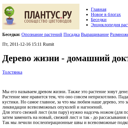
Главная
Новое в блогах
Беседки
Энциклопедия рас
Беседки:
Опознание растений
Посадка
Выращивание
Размнож
Пт, 2011-12-16 15:11 Rumit
Дерево жизни - домашний док
Толстянка
Мы его называем древом жизни. Также это растение зовут дене
Растение мне нравится тем, что оно совсем неприхотливо. Па
кустики. Но самое главное, за что мы любим наше дерево, это 
ликвидации всевозможных опухолей и нагноений.
Для этого свежий лист (или пару) нужно надсечь ножом (для п
затем заменить на новый, свежий лист и так - до рассасывания 
Так мы лечили послеоперационные швы и всевозможные подк