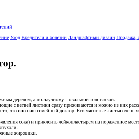
тений
ение
Уход
Вредители и болезни
Ландшафтный дизайн
Продажа, 
тор.
жным деревом, а по-научному – овальной толстянкой.
дающие с ветвей листики сразу приживаются и можно из них рас
за то, что оно наш семейный доктор. Его мясистые листья очень
оявления сока) и приклеить лейкопластырем на пораженное место 
опухоли.
ожные жировики.