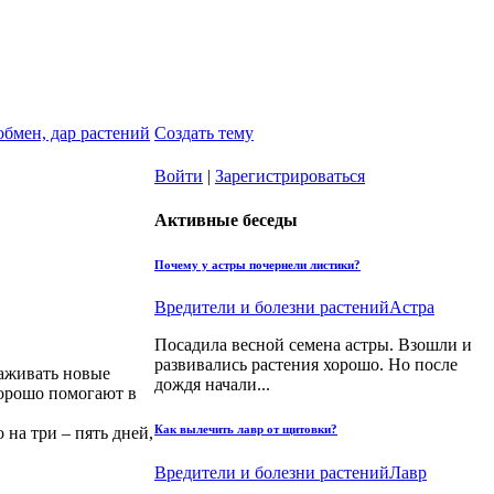
обмен, дар растений
Создать тему
Войти
|
Зарегистрироваться
Активные беседы
Почему у астры почернели листики?
Вредители и болезни растений
Астра
Посадила весной семена астры. Взошли и
развивались растения хорошо. Но после
саживать новые
дождя начали...
 хорошо помогают в
Как вылечить лавр от щитовки?
на три – пять дней,
Вредители и болезни растений
Лавр