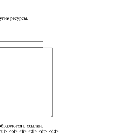
угие ресурсы.
бразуются в ссылки.
l> <ol> <li> <dl> <dt> <dd>