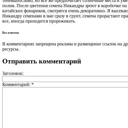
теневыносливо, но все же предпочитает солнечные места и ум
полив. После цветения семена Никандры зреют в коробочке на
китайских фонариков, смотрятся очень декоративно. Я высева
Никандру семенами в мае сразу в грунт, семена прорастают пр
все, иногда приходится прореживать.
Без ответов
В комментариях запрещена реклама и размещение ссылок на др
ресурсы.
Отправить комментарий
Заголовок:
Комментарий:
*