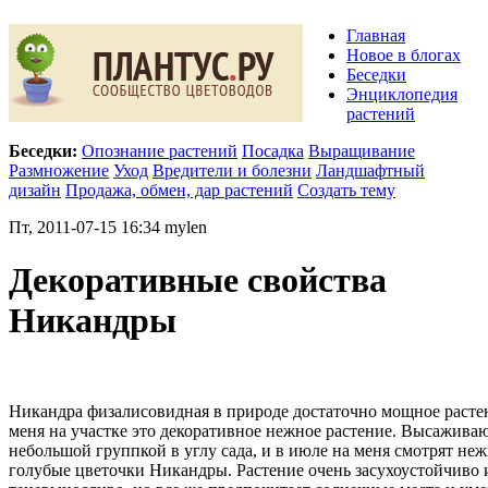
Главная
Новое в блогах
Беседки
Энциклопедия
растений
Беседки:
Опознание растений
Посадка
Выращивание
Размножение
Уход
Вредители и болезни
Ландшафтный
дизайн
Продажа, обмен, дар растений
Создать тему
Пт, 2011-07-15 16:34 mylen
Декоративные свойства
Никандры
Никандра физалисовидная в природе достаточно мощное растен
меня на участке это декоративное нежное растение. Высаживаю
небольшой группкой в углу сада, и в июле на меня смотрят не
голубые цветочки Никандры. Растение очень засухоустойчиво 