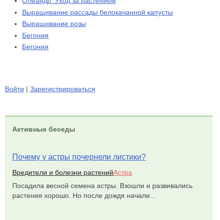
Олеандр. Уход за растением
Выращивание рассады белокачанной капусты
Выращивание розы
Бегония
Бегония
Войти
|
Зарегистрироваться
Активные беседы
Почему у астры почернели листики?
Вредители и болезни растений
Астра
Посадила весной семена астры. Взошли и развивались
растения хорошо. Но после дождя начали...