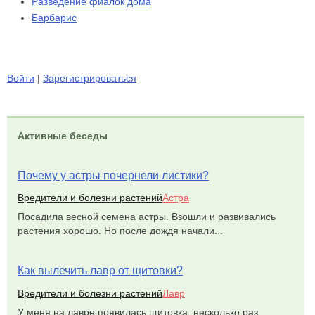
Разведение фиалок дома
Барбарис
Войти
|
Зарегистрироваться
Активные беседы
Почему у астры почернели листики?
Вредители и болезни растений
Астра
Посадила весной семена астры. Взошли и развивались
растения хорошо. Но после дождя начали...
Как вылечить лавр от щитовки?
Вредители и болезни растений
Лавр
У меня на лавре появилась щитовка, несколько раз