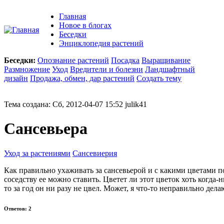
Главная
Новое в блогах
Беседки
Энциклопедия растений
Беседки:
Опознание растений
Посадка
Выращивание
Размножение
Уход
Вредители и болезни
Ландшафтный
дизайн
Продажа, обмен, дар растений
Создать тему
Тема создана: Сб, 2012-04-07 15:52 julik41
Сансевьера
Уход за растениями
Сансевиерия
Как правильно ухаживать за сансевьерой и с какими цветами п
соседству ее можно ставить. Цветет ли этот цветок хоть когда-н
то за год он ни разу не цвел. Может, я что-то неправильно дела
Ответов: 2