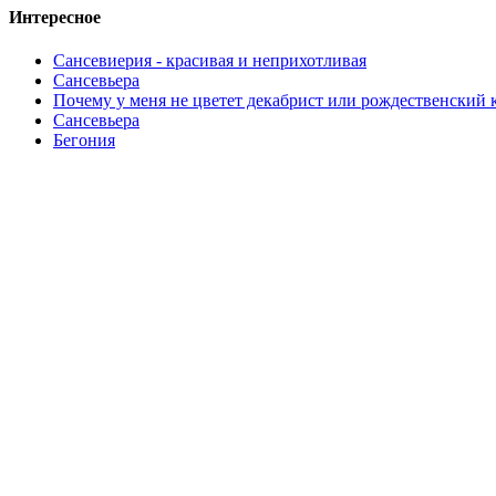
Интересное
Сансевиерия - красивая и неприхотливая
Сансевьера
Почему у меня не цветет декабрист или рождественский 
Сансевьера
Бегония