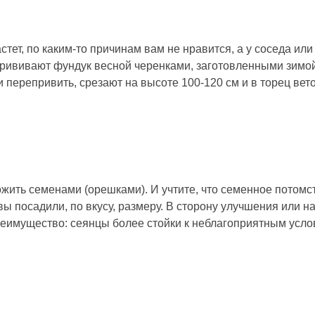
стет, по каким-то причинам вам не нравится, а у соседа или
Прививают фундук весной черенками, заготовленными зимо
 перепривить, срезают на высоте 100-120 см и в торец веток
ить семенами (орешками). И учтите, что семенное потомс
вы посадили, по вкусу, размеру. В сторону улучшения или на
реимущество: сеянцы более стойки к неблагоприятным услов