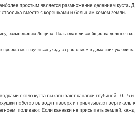
аиболее простым является размножение делением куста. Д
 стволика вместе с корешками и большим комом земли.
ливу, размножению Лещина. Пользователи сообщества деляться со
к проекта мог научиться уходу за растением в домашних условиях.
одками около куста выкапывают канавки глубиной 10-15 и
ерхушки побегов выводят наверх и привязывают вертикальн
ноем, поливают. Если канавки не присыпать землей, кажда