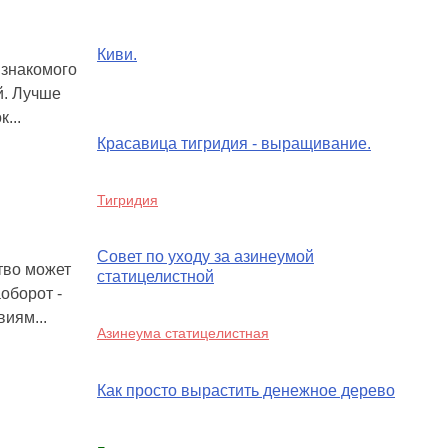
Киви.
 знакомого
й. Лучше
...
Красавица тигридия - выращивание.
Тигридия
Совет по уходу за азинеумой
тво может
статицелистной
оборот -
иям...
Азинеума статицелистная
Как просто вырастить денежное дерево