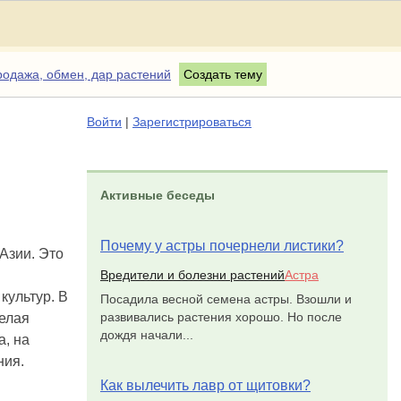
одажа, обмен, дар растений
Создать тему
Войти
|
Зарегистрироваться
Активные беседы
Почему у астры почернели листики?
Азии. Это
Вредители и болезни растений
Астра
культур. В
Посадила весной семена астры. Взошли и
развивались растения хорошо. Но после
елая
дождя начали...
а, на
ния.
Как вылечить лавр от щитовки?