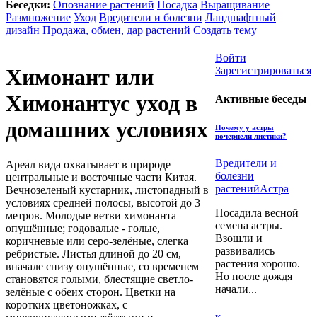
Беседки:
Опознание растений
Посадка
Выращивание
Размножение
Уход
Вредители и болезни
Ландшафтный
дизайн
Продажа, обмен, дар растений
Создать тему
Войти
|
Зарегистрироваться
Химонант или
Химонантус уход в
Активные беседы
домашних условиях
Почему у астры
почернели листики?
Вредители и
Ареал вида охватывает в природе
болезни
центральные и восточные части Китая.
растений
Астра
Вечнозеленый кустарник, листопадный в
условиях средней полосы, высотой до 3
Посадила весной
метров. Молодые ветви химонанта
семена астры.
опушённые; годовалые - голые,
Взошли и
коричневые или серо-зелёные, слегка
развивались
ребристые. Листья длиной до 20 см,
растения хорошо.
вначале снизу опушённые, со временем
Но после дождя
становятся голыми, блестящие светло-
начали...
зелёные с обеих сторон. Цветки на
коротких цветоножках, с