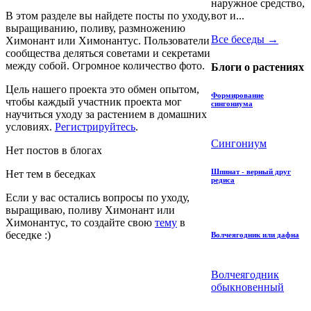
наружное средство,
В этом разделе вы найдете посты по уходу,
вот и...
выращиванию, поливу, размножению
Все беседы →
Химонант или Химонантус. Пользователи
сообщества деляться советами и секретами
между собой. Огромное количество фото.
Блоги о растениях
Цель нашего проекта это обмен опытом,
Формирование
чтобы каждый участник проекта мог
сингониума
научиться уходу за растением в домашних
условиях.
Регистрируйтесь
.
Сингониум
Нет постов в блогах
Шпинат - верный друг
Нет тем в беседках
редиса
Если у вас остались вопросы по уходу,
выращиваю, поливу Химонант или
Химонантус, то
создайте свою
тему
в
беседке :)
Волчеягодник или дафна
Волчеягодник
обыкновенный