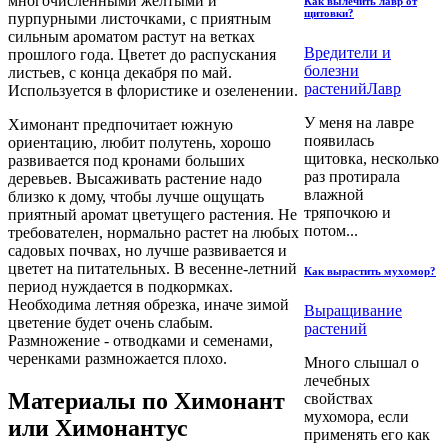
многочисленными жёлтыми и
Как вылечить лавр от
щитовки?
пурпурными листочками, с приятным
сильным ароматом растут на ветках
Вредители и
прошлого года. Цветет до распускания
болезни
листьев, с конца декабря по май.
растений
Лавр
Используется в флористике и озеленении.
У меня на лавре
Химонант предпочитает южную
появилась
ориентацию, любит полутень, хорошо
щитовка, несколько
развивается под кронами больших
раз протирала
деревьев. Высаживать растение надо
влажной
близко к дому, чтобы лучше ощущать
тряпочкою и
приятный аромат цветущего растения. Не
потом...
требователен, нормально растет на любых
садовых почвах, но лучше развивается и
цветет на питательных. В весенне-летний
Как вырастить мухомор?
период нуждается в подкормках.
Необходима летняя обрезка, иначе зимой
Выращивание
цветение будет очень слабым.
растений
Размножение - отводками и семенами,
черенками размножается плохо.
Много слышал о
лечебных
Материалы по Химонант
свойствах
мухомора, если
или Химонантус
применять его как