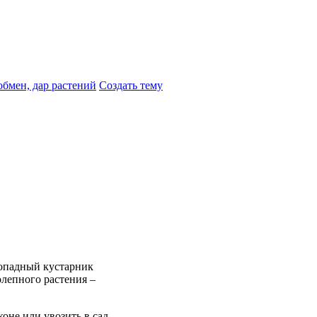
обмен, дар растений
Создать тему
топадный кустарник
олепного растения –
оне или увозить в сад.