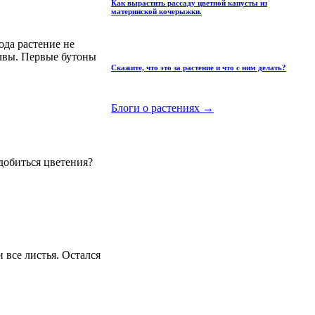
Как вырастить рассаду цветной капусты из
материнской кочерыжки.
ода растение не
очвы. Первые бутоны
Скажите, что это за растение и что с ним делать?
Блоги о растениях →
добиться цветения?
 все листья. Остался