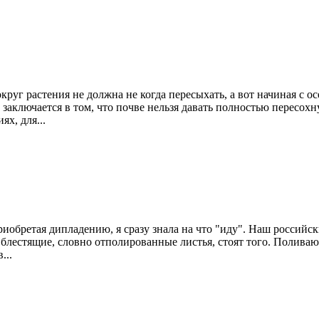
руг растения не должна не когда пересыхать, а вот начиная с о
аключается в том, что почве нельзя давать полностью пересохн
ях, для...
иобретая дипладению, я сразу знала на что "иду". Наш российск
 блестящие, словно отполированные листья, стоят того. Поливаю
...