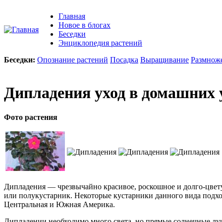
Главная
Новое в блогах
Беседки
Энциклопедия растений
Беседки:
Опознание растений
Посадка
Выращивание
Размнож
Дипладения уход в домашних 
Фото растения
Дипладения — чрезвычайно красивое, роскошное и долго-цвету
или полукустарник. Некоторые кустарники данного вида подхо
Центральная и Южная Америка.
Дипладении необходимо много света, но прямые солнечные лучи