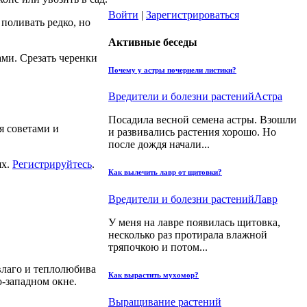
Войти
|
Зарегистрироваться
поливать редко, но
Активные беседы
ми. Срезать черенки
Почему у астры почернели листики?
Вредители и болезни растений
Астра
Посадила весной семена астры. Взошли
я советами и
и развивались растения хорошо. Но
после дождя начали...
ях.
Регистрируйтесь
.
Как вылечить лавр от щитовки?
Вредители и болезни растений
Лавр
У меня на лавре появилась щитовка,
несколько раз протирала влажной
тряпочкою и потом...
влаго и теплолюбива
Как вырастить мухомор?
о-западном окне.
Выращивание растений