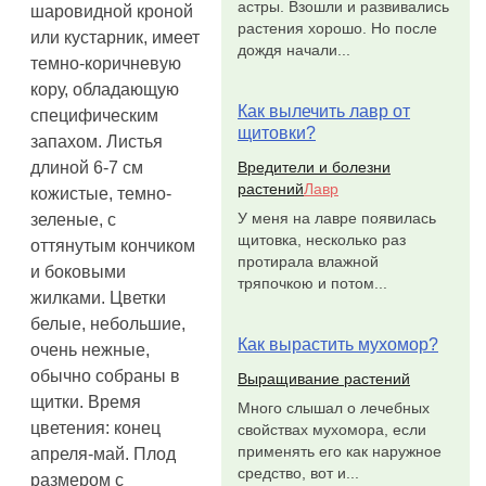
астры. Взошли и развивались
шаровидной кроной
растения хорошо. Но после
или кустарник, имеет
дождя начали...
темно-коричневую
кору, обладающую
Как вылечить лавр от
специфическим
щитовки?
запахом. Листья
Вредители и болезни
длиной 6-7 см
растений
Лавр
кожистые, темно-
У меня на лавре появилась
зеленые, с
щитовка, несколько раз
оттянутым кончиком
протирала влажной
и боковыми
тряпочкою и потом...
жилками. Цветки
белые, небольшие,
Как вырастить мухомор?
очень нежные,
обычно собраны в
Выращивание растений
щитки. Время
Много слышал о лечебных
цветения: конец
свойствах мухомора, если
применять его как наружное
апреля-май. Плод
средство, вот и...
размером с