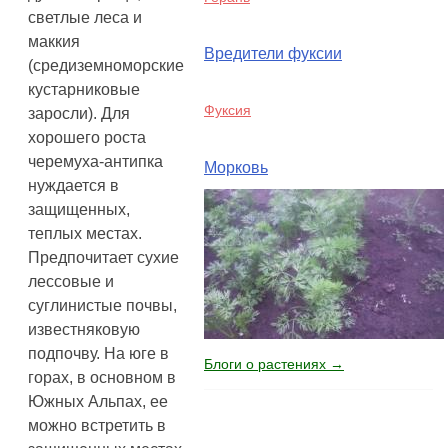
светлые леса и
маккия
Вредители фуксии
(средиземноморские
кустарниковые
Фуксия
заросли). Для
хорошего роста
черемуха-антипка
Морковь
нуждается в
защищенных,
теплых местах.
Предпочитает сухие
лессовые и
суглинистые почвы,
известняковую
подпочву. На юге в
Блоги о растениях →
горах, в основном в
Южных Альпах, ее
можно встретить в