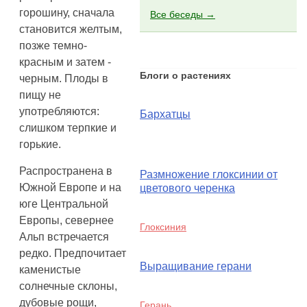
горошину, сначала
Все беседы →
становится желтым,
позже темно-
красным и затем -
Блоги о растениях
черным. Плоды в
пищу не
употребляются:
Бархатцы
слишком терпкие и
горькие.
Распространена в
Размножение глоксинии от
Южной Европе и на
цветового черенка
юге Центральной
Европы, севернее
Глоксиния
Альп встречается
редко. Предпочитает
Выращивание герани
каменистые
солнечные склоны,
дубовые рощи,
Герань