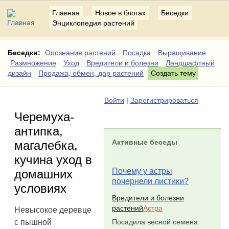
Главная
Новое в блогах
Беседки
Энциклопедия растений
Беседки:
Опознание растений
Посадка
Выращивание
Размножение
Уход
Вредители и болезни
Ландшафтный
дизайн
Продажа, обмен, дар растений
Создать тему
Войти
|
Зарегистрироваться
Черемуха-
антипка,
Активные беседы
магалебка,
кучина уход в
Почему у астры
домашних
почернели листики?
условиях
Вредители и болезни
растений
Астра
Невысокое деревце
Посадила весной семена
с пышной