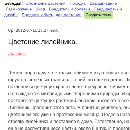
Беседки:
Опознание растений
Посадка
Выращивание
Размножение
Уход
Вредители и болезни
Ландшафтный
дизайн
Продажа, обмен, дар растений
Создать тему
Ср, 2012-07-11 19:27 lesik
Цветение лилейника.
Лилейник
Летняя пора радует не только обилием вкуснейших ово
фруктов, полезных трав и растений, но ещё и цветов. Л
поклонники цветущих красот ловят прекрасные момент
наслаждаются миловидными творениями природы. Я пр
восторге от цветущих растений, обожаю абсолютно все
Лилейник - фаворит этого лета. Я приятно удивлена, о
цветением его уже на протяжении месяца. Неделю наза
стрелку лилейника и поставила в доме. Естественно, н
ещё не распустившиеся цветки, около 8 штук. И произо