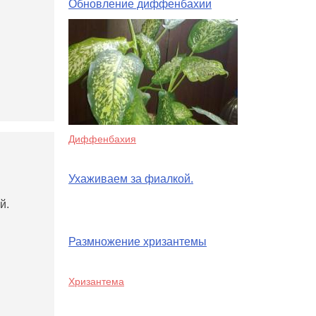
Обновление диффенбахии
Диффенбахия
Ухаживаем за фиалкой.
й.
Размножение хризантемы
Хризантема