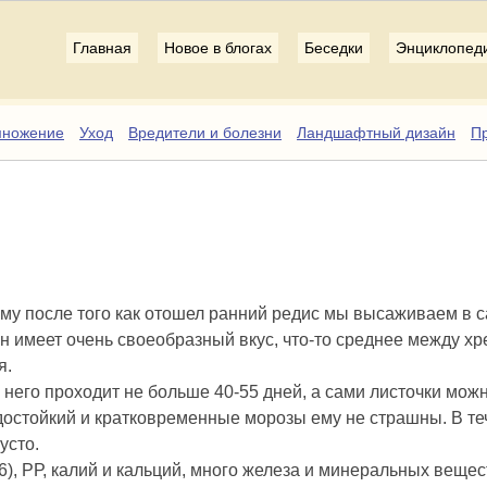
Главная
Новое в блогах
Беседки
Энциклопед
множение
Уход
Вредители и болезни
Ландшафтный дизайн
Пр
ому после того как отошел ранний редис мы высаживаем в с
Он имеет очень своеобразный вкус, что-то среднее между хр
я.
 него проходит не больше 40-55 дней, а сами листочки мож
одостойкий и кратковременные морозы ему не страшны. В т
усто.
), РР, калий и кальций, много железа и минеральных вещес