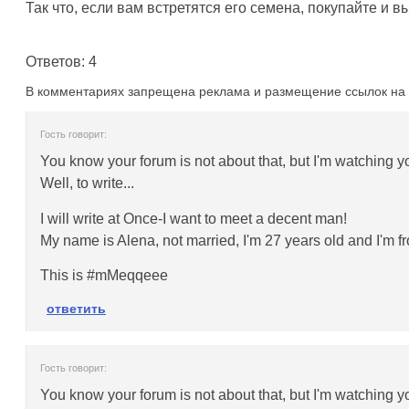
Так что, если вам встретятся его семена, покупайте и 
Ответов: 4
В комментариях запрещена реклама и размещение ссылок на 
Гость говорит:
You know your forum is not about that, but I'm watching yo
Well, to write...
I will write at Once-I want to meet a decent man!
My name is Alena, not married, I'm 27 years old and I'm 
This is #mMeqqeee
ответить
Гость говорит:
You know your forum is not about that, but I'm watching yo