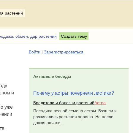
ия растений
одажа, обмен, дар растений
Создать тему
Войти
|
Зарегистрироваться
Активные беседы
аду
еном и
Почему у астры почернели листики?
Вредители и болезни растений
Астра
но уже
Посадила весной семена астры. Взошли и
ечении
развивались растения хорошо. Но после
дождя начали...
тв.