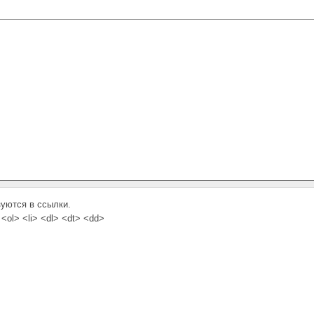
зуются в ссылки.
<ol> <li> <dl> <dt> <dd>